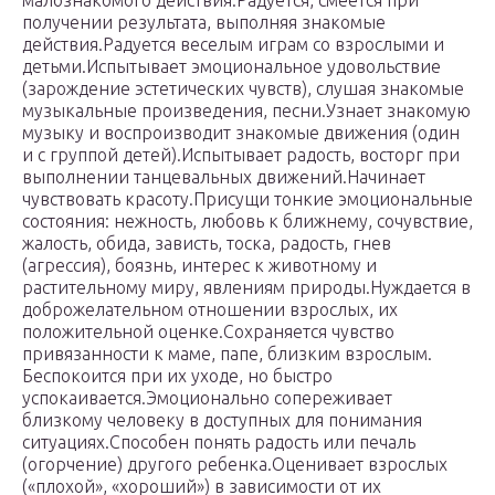
малознакомого действия.Радуется, смеется при
получении результата, выполняя знакомые
действия.Радуется веселым играм со взрослыми и
детьми.Испытывает эмоциональное удовольствие
(зарождение эстетических чувств), слушая знакомые
музыкальные произведения, песни.Узнает знакомую
музыку и воспроизводит знакомые движения (один
и с группой детей).Испытывает радость, восторг при
выполнении танцевальных движений.Начинает
чувствовать красоту.Присущи тонкие эмоциональные
состояния: нежность, любовь к ближнему, сочувствие,
жалость, обида, зависть, тоска, радость, гнев
(агрессия), боязнь, интерес к животному и
растительному миру, явлениям природы.Нуждается в
доброжелательном отношении взрослых, их
положительной оценке.Сохраняется чувство
привязанности к маме, папе, близким взрослым.
Беспокоится при их уходе, но быстро
успокаивается.Эмоционально сопереживает
близкому человеку в доступных для понимания
ситуациях.Способен понять радость или печаль
(огорчение) другого ребенка.Оценивает взрослых
(«плохой», «хороший») в зависимости от их