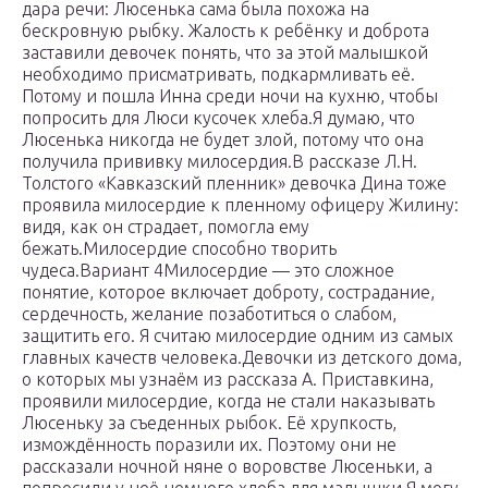
дара речи: Люсенька сама была похожа на
бескровную рыб­ку. Жалость к ребёнку и доброта
заставили девочек понять, что за этой малышкой
необходимо присмат­ривать, подкармливать её.
Потому и пошла Инна среди ночи на кухню, чтобы
попросить для Люси кусочек хлеба.Я думаю, что
Люсенька никогда не будет злой, потому что она
получила прививку милосердия.В рассказе Л.Н.
Толстого «Кавказский пленник» девочка Дина тоже
проявила милосердие к пленному офицеру Жи­лину:
видя, как он страдает, помогла ему
бежать.Милосердие способно творить
чудеса.Вариант 4Милосердие — это сложное
понятие, которое включает доброту, сострадание,
сердечность, желание позаботиться о слабом,
защитить его. Я считаю милосердие одним из самых
главных качеств человека.Девочки из детского дома,
о которых мы узнаём из рас­сказа А. Приставкина,
проявили милосердие, когда не стали наказывать
Люсеньку за съеденных рыбок. Её хрупкость,
измождённость поразили их. Поэтому они не
рассказали ночной няне о воровстве Люсеньки, а