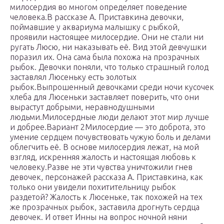
милосердия во многом определяет поведение
человека.В рассказе А. Приставкина девочки,
поймавшие у аква­риума малышку с рыбкой,
проявили настоящее милосердие. Они не стали ни
ругать Люсю, ни наказывать её. Вид этой девчушки
поразил их. Она сама была похожа на прозрач­ных
рыбок. Девочки поняли, что только страшный голод
заставлял Люсеньку есть золотых
рыбок.Выпрошенный девочками среди ночи кусочек
хлеба для Люсеньки заставляет поверить, что они
вырастут добрыми, неравнодушными
людьми.Милосердные люди делают этот мир лучше
и добрее.Вариант 2Милосердие — это доброта, это
умение сердцем почувст­вовать чужую боль и делами
облегчить её. В основе мило­сердия лежат, на мой
взгляд, искренняя жалость и настоя­щая любовь к
человеку.Разве не эти чувства уничтожили гнев
девочек, персона­жей рассказа А. Приставкина, как
только они увидели по­хитительницу рыбок
раздетой? Жалость к Люсеньке, так похожей на тех
же прозрачных рыбок, заста­вила дрогнуть сердца
девочек. И ответ Инны на вопрос ноч­ной няни