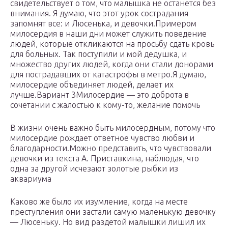
свидетельствует о том, что малышка не останется без
внимания. Я думаю, что этот урок со­страдания
запомнят все: и Люсенька, и девочки.Примером
милосердия в наши дни может служить пове­дение
людей, которые откликаются на просьбу сдать кровь
для больных. Так поступили и мой дедушка, и
множество других людей, когда они стали донорами
для пострадавших от катастрофы в метро.Я думаю,
милосердие объединяет людей, делает их
лучше.Вариант 3Милосердие — это доброта в
сочетании с жалостью к ко­му-то, желание помочь
В жизни очень важно быть мило­сердным, потому что
милосердие рождает ответное чувство любви и
благодарности.Можно представить, что чувствовали
девочки из текста А. Приставкина, наблюдая, что
одна за другой исчезают зо­лотые рыбки из
аквариума
Каково же было их изумление, когда на месте
преступления они застали самую маленькую девочку
— Люсеньку. Но вид раздетой малышки лишил их