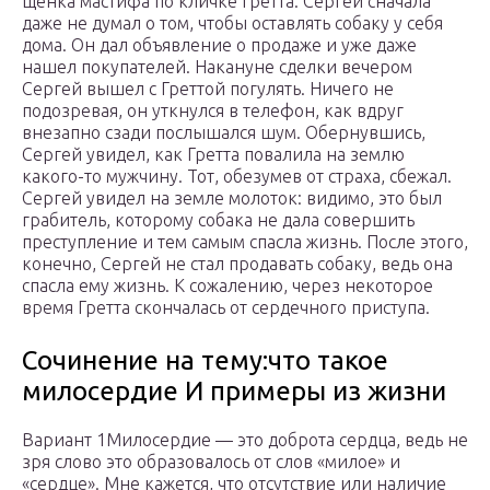
щенка мастифа по кличке Гретта. Сергей сначала
даже не думал о том, чтобы оставлять собаку у себя
дома. Он дал объявление о продаже и уже даже
нашел покупателей. Накануне сделки вечером
Сергей вышел с Греттой погулять. Ничего не
подозревая, он уткнулся в телефон, как вдруг
внезапно сзади послышался шум. Обернувшись,
Сергей увидел, как Гретта повалила на землю
какого-то мужчину. Тот, обезумев от страха, сбежал.
Сергей увидел на земле молоток: видимо, это был
грабитель, которому собака не дала совершить
преступление и тем самым спасла жизнь. После этого,
конечно, Сергей не стал продавать собаку, ведь она
спасла ему жизнь. К сожалению, через некоторое
время Гретта скончалась от сердечного приступа.
Сочинение на тему:что такое
милосердие И примеры из жизни
Вариант 1Милосердие — это доброта сердца, ведь не
зря слово это образовалось от слов «милое» и
«сердце». Мне кажется, что отсутствие или наличие