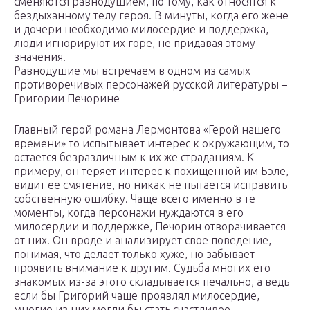
сменяются равнодушием, по тому, как относятся к
бездыханному телу героя. В минуты, когда его жене
и дочери необходимо милосердие и поддержка,
люди игнорируют их горе, не придавая этому
значения.
Равнодушие мы встречаем в одном из самых
противоречивых персонажей русской литературы –
Григории Печорине
Главный герой романа Лермонтова «Герой нашего
времени» то испытывает интерес к окружающим, то
остается безразличным к их же страданиям. К
примеру, он теряет интерес к похищенной им Бэле,
видит ее смятение, но никак не пытается исправить
собственную ошибку. Чаще всего именно в те
моменты, когда персонажи нуждаются в его
милосердии и поддержке, Печорин отворачивается
от них. Он вроде и анализирует свое поведение,
понимая, что делает только хуже, но забывает
проявить внимание к другим. Судьба многих его
знакомых из-за этого складывается печально, а ведь
если бы Григорий чаще проявлял милосердие,
многие из них могли бы стать счастливее.