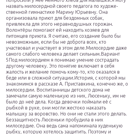
попросили у неё немного хлеба для малышки.Я могу
назвать милосердной своего педагога по художе­
ственной гимнастике Марину Юрьевну. Она
организовала приют для бездомных собак,
привлекла для этого неравно­душных горожан.
Волонтёры помогают ей находить хозяев для
питомцев приюта. Я считаю, его создание было бы
не­возможным, если бы не доброта всех, кто
участвовал и уча­ствует в этом деле.Милосердие даже
самого слабого человека делает сильным.Вариант
5Под милосердием я понимаю умение сострадать
другому человеку. Это понятие включает в себя
жалость и желание помочь кому-то, кто оказался в
беде или в сложной ситуации.История, с которой мы
знакомимся в рассказе А. Приставкина, конечно же, о
милосердии. Воспитанницы детского дома не
замечали самую маленькую из них, Лю­сеньку, им не
было до неё дела. Когда девочки поймали её с
рыбкой в руке, они могли жестоко наказать
малышку за воровство. Но они не стали этого делать.
Без­защитность Люсеньки пробудила в них
милосердие. Она ведь сама напоминала худенькую
рыбку, кото­рую хотелось защитить. Поэтому и