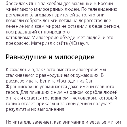
бросилась Инна за хле­бом для малышки.В России
живёт много милосердных людей. По телевиде­нию
регулярно благодарят зрителей за то, что они
помогли собрать деньги детям на дорогостоящее
лечение или всем миром не оставили в беде регион,
пострадавший от природ­ного
катаклизма.Милосердие объединяет людей, и это
прекрасно! Материал с сайта //iEssay.ru
Равнодушие и милосердие
К сожалению, так часто вместо милосердия мы
сталкиваемся с равнодушием окружающих. В
рассказе Ивана Бунина «Господин из Сан-
Франциско» не упоминается даже имени главного
героя. Для плывших с ним на одном корабле людей
он так и остается господином – человеком, который
только отдает приказы и за свои деньги получает
результаты их выполнения
Но читатель замечает, как внимание и веселье мигом