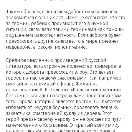
Таким образом, с понятием доброта мы начинаем
знакомиться с ранних лет. Даже не осознавая, что это
за термин, ребенок произносит его в нужной
ситуации, связывая с такими терминами как помощь,
ощущением радости, честность. Если доброта будет
превосходить другие качества, то в мире исчезнет
недоверие, агрессия, непонимание.
Среди бесчисленных произведений русской
литературы есть огромное количество примеров, в
которых доброта превосходит злобу. Это делает
героев по-настоящему счастливыми. Так, например,
смелый и находчивый офицер Жилин из
произведения А. К. Толстого «Кавказский пленник»
без сомнений идет навстречу даже представителям
того народа, который является врагом. Он пытается
избавить от недугов больных, порадовать девочку
захватчика, смастерив ей куклу из дерева. Этот
герой предан своему народу, он не бросает по пути
изнеможенного Костылина. Открытый всему миру
он несет людям добро, несмотря на те условия, в