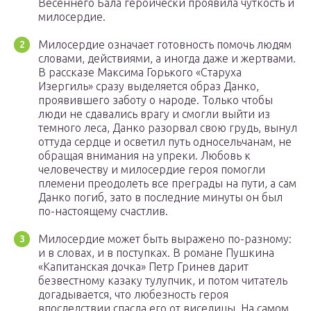
Весеннего Бала героически проявила чуткость и
милосердие.
Милосердие означает готовность помочь людям
словами, действиями, а иногда даже и жертвами.
В рассказе Максима Горького «Старуха
Изергиль» сразу выделяется образ Данко,
проявившего заботу о народе. Только чтобы
люди не сдавались врагу и смогли выйти из
темного леса, Данко разорвал свою грудь, вынул
оттуда сердце и осветил путь односельчанам, не
обращая внимания на упреки. Любовь к
человечеству и милосердие героя помогли
племени преодолеть все преграды на пути, а сам
Данко погиб, зато в последние минуты он был
по-настоящему счастлив.
Милосердие может быть выражено по-разному:
и в словах, и в поступках. В романе Пушкина
«Капитанская дочка» Петр Гринев дарит
безвестному казаку тулупчик, и потом читатель
догадывается, что любезность героя
впоследствии спасла его от виселицы. На самом