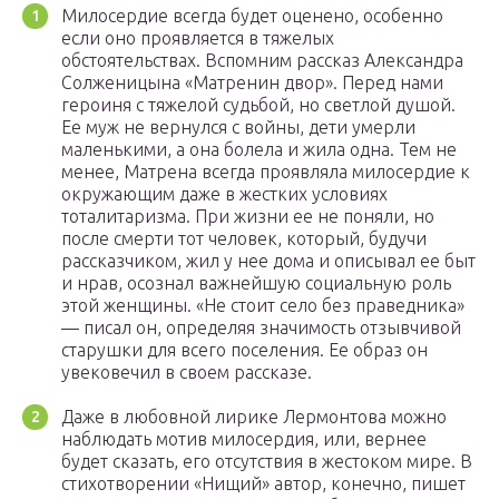
Милосердие всегда будет оценено, особенно
если оно проявляется в тяжелых
обстоятельствах. Вспомним рассказ Александра
Солженицына «Матренин двор». Перед нами
героиня с тяжелой судьбой, но светлой душой.
Ее муж не вернулся с войны, дети умерли
маленькими, а она болела и жила одна. Тем не
менее, Матрена всегда проявляла милосердие к
окружающим даже в жестких условиях
тоталитаризма. При жизни ее не поняли, но
после смерти тот человек, который, будучи
рассказчиком, жил у нее дома и описывал ее быт
и нрав, осознал важнейшую социальную роль
этой женщины. «Не стоит село без праведника»
— писал он, определяя значимость отзывчивой
старушки для всего поселения. Ее образ он
увековечил в своем рассказе.
Даже в любовной лирике Лермонтова можно
наблюдать мотив милосердия, или, вернее
будет сказать, его отсутствия в жестоком мире. В
стихотворении «Нищий» автор, конечно, пишет