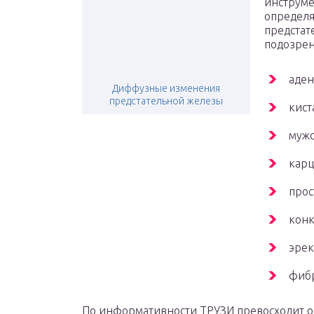
инструме
определя
предстат
подозрен
аден
Диффузные изменения
предстательной железы
кист
мужс
карц
прос
конк
эрек
фибр
По информативности ТРУЗИ превосходит об