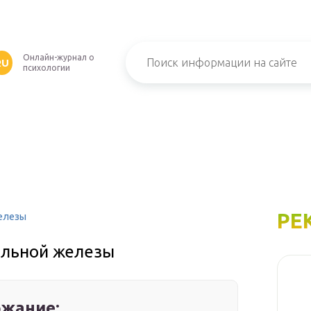
Онлайн-журнал о
RU
психологии
РЕ
елезы
ельной железы
жание: