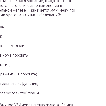
нтальное обследование, в ходе которого
ются патологические изменения в
ельной железе. Назначается мужчинам при
ии урогенитальных заболеваний:
ома;
а;
кое бесплодие;
инома простаты;
татит;
ременты в простате;
тильная дисфункция;
оз железистой ткани.
ычное УЗИ через стенку живота. Датчик