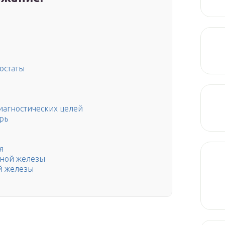
остаты
иагностических целей
рь
я
ьной железы
й железы