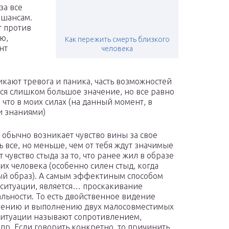
за все
 шансам.
т против
ю,
Как пережить смерть близкого
нт
человека
икают тревога и паника, часть возможностей
тся слишком большое значение, но все равно
, что в моих силах (на данный момент, в
и знаниями)
м обычно возникает чувство вины за свое
ть все, но меньше, чем от тебя ждут значимые
 чувство стыда за то, что ранее жил в образе
их человека (особенно силен стыд, когда
ый образ). А самым эффектиным способом
 ситуации, является… проскакивание
льности. То есть двойственное видение
ерению и выполнению двух малосовместимых
итуации называют сопротивлением,
пр. Если говорить конкретно, то причинить