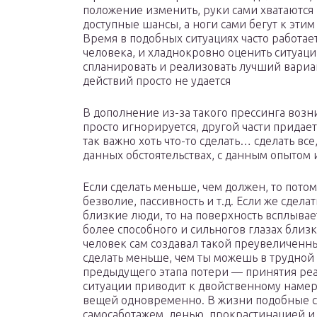
положение изменить, руки сами хватаются 
доступные шансы, а ноги сами бегут к этим
Время в подобных ситуациях часто работае
человека, и хладнокровно оценить ситуаци
спланировать и реализовать лучший вариа
действий просто не удается
В дополнение из-за такого прессинга возн
просто игнорируется, другой части придае
так важно хоть что-то сделать… сделать все
данных обстоятельствах, с данным опытом 
Если сделать меньше, чем должен, то пото
безволие, пассивность и т.д. Если же сдела
близкие люди, то на поверхность всплывает
более способного и сильногов глазах близк
человек сам создавал такой преувеличенн
сделать меньше, чем ты можешь в трудной
предыдущего этапа потери — принятия реа
ситуации приводит к двойственному нам
вещей одновременно. В жизни подобные с
самосаботажем, ленью, прокрастинацией и 