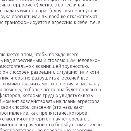
чь о террористе) легко, а вот если вы
 страдать именно враг (вдруг вы перепутали
о рука дрогнет, или вы вообще откажетесь от
я трансформируется в агрессию к себе, т.е. в
лючается в том, чтобы прежде всего
оль над агрессивным и страдающим человеком
самостоятельно с возникшей трудностью.
то он способен разрешить ситуацию, или хотя
нения, чтобы не разрушить агрессией все
 помимо задачи самосохранения, у вас, как у
ю помощь, то более всего она будет полезна в
 факторов, которые трудно увидеть сквозь
й момент воздействовать на планы агрессора,
 свои способы спасения (это называют
противление, как препятствие, которое
 спасения от потери он начнет воевать с
то именно потраченных на борьбу с вами сил не
а беспрепятственное проявление агрессии