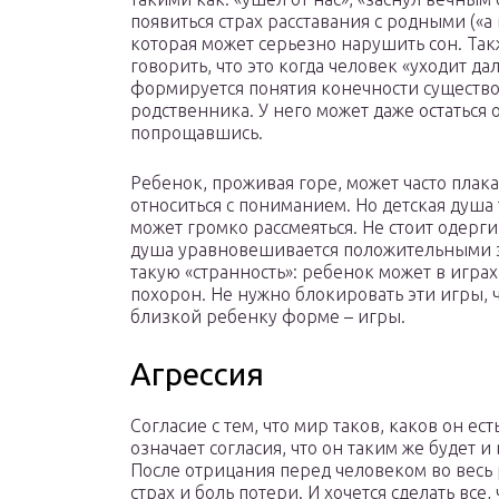
появиться страх расставания с родными («а 
которая может серьезно нарушить сон. Такж
говорить, что это когда человек «уходит да
формируется понятия конечности существо
родственника. У него может даже остаться о
попрощавшись.
Ребенок, проживая горе, может часто плака
относиться с пониманием. Но детская душа 
может громко рассмеяться. Не стоит одерги
душа уравновешивается положительными э
такую «странность»: ребенок может в игра
похорон. Не нужно блокировать эти игры, 
близкой ребенку форме – игры.
Агрессия
Согласие с тем, что мир таков, каков он ест
означает согласия, что он таким же будет и
После отрицания перед человеком во весь 
страх и боль потери. И хочется сделать все,