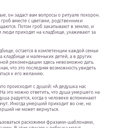
ые, он задаст вам вопросы о ритуале похорон.
в гроб вместе с цветами, родственники
ощаются. Потом гроб закапывают в землю, и
м люди приходят на кладбище, ухаживают за
адбище, остается в компетенции каждой семьи
а кладбище и маленьких детей, а в других
чной рекомендации здесь невозможно дать.
зная, что это последняя возможность увидеть
аться к его желанию.
что происходит с душой: «А дедушка нас
 На это можно ответить, что душа умершего на
душа радуется, когда о человеке вспоминают
лачут. Иногда умерший приходит во сне, но
мерший не может вернуться.
ользоваться расхожими фразами-шаблонами,
сном». В этих случаях у ребенка могут