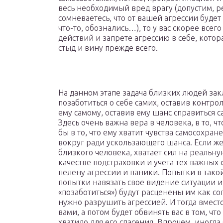
весь необходимый вред врагу (допустим, ре
сомневаетесь, что от вашей агрессии будет
что-то, обознались…), то у вас скорее всег
действий и запрете агрессию в себе, котора
стыд и вину прежде всего.
На данном этапе задача близких людей зак
позаботиться о себе самих, оставив контр
ему самому, оставив ему шанс справиться 
Здесь очень важна вера в человека, в то, ч
бы в то, что ему хватит чувства самосохра
вокруг ради ускользающего шанса. Если же,
близкого человека, хватает сил на реальну
качестве подстраховки и учета тех важных
пелену агрессии и паники. Попытки в тако
попытки навязать свое видение ситуации и
«позаботиться») будут расценены им как со
нужно разрушить агрессией. И тогда вместо
вами, а потом будет обвинять вас в том, ч
хватило для его спасения. Впрочем, иногд