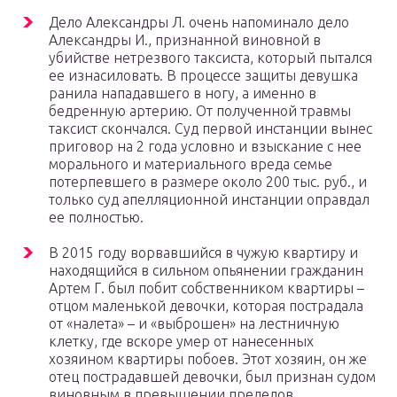
Дело Александры Л. очень напоминало дело
Александры И., признанной виновной в
убийстве нетрезвого таксиста, который пытался
ее изнасиловать. В процессе защиты девушка
ранила нападавшего в ногу, а именно в
бедренную артерию. От полученной травмы
таксист скончался. Суд первой инстанции вынес
приговор на 2 года условно и взыскание с нее
морального и материального вреда семье
потерпевшего в размере около 200 тыс. руб., и
только суд апелляционной инстанции оправдал
ее полностью.
В 2015 году ворвавшийся в чужую квартиру и
находящийся в сильном опьянении гражданин
Артем Г. был побит собственником квартиры –
отцом маленькой девочки, которая пострадала
от «налета» – и «выброшен» на лестничную
клетку, где вскоре умер от нанесенных
хозяином квартиры побоев. Этот хозяин, он же
отец пострадавшей девочки, был признан судом
виновным в превышении пределов