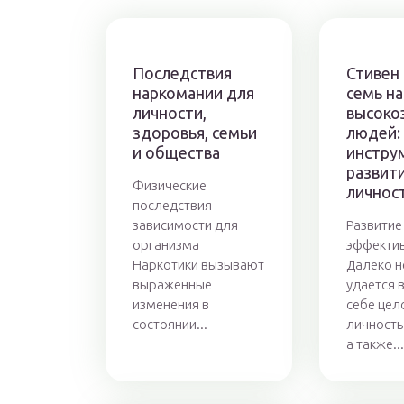
Последствия
Стивен 
наркомании для
семь н
личности,
высоко
здоровья, семьи
людей:
и общества
инстру
развит
Физические
личнос
последствия
зависимости для
Развитие
организма
эффекти
Наркотики вызывают
Далеко н
выраженные
удается 
изменения в
себе цел
состоянии...
личность 
а также...