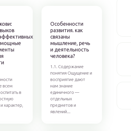
кови:
Особенности
авыков
развития. как
эффективных
связаны
 мощные
мышление, речь
менты
и деятельность
ия
человека?
ти
1.1. Содержание
понятия Ощущение и
вности
восприятие дают
е всем
нам знание
воспитать в
единичного —
остную
отдельных
и характер,
предметов и
явлений...