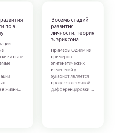
 развития
Восемь стадий
и по э.
развития
ну
личности. теория
э. эриксона
зации
ые
Примеры Одним из
ские и ныне
примеров
уемые
эпигенетических
изменений у
зации
эукариот является
ых
процесс клеточной
 в жизни...
дифференцировки....