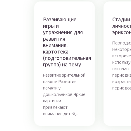
Развивающие
Стадии
игры и
личност
упражнения для
эриксо
развития
Периоди
внимания.
Некотор
картотека
историче
(подготовительная
использ
группа) на тему
системы
Развитие зрительной
периоди
памяти Развитие
возрастн
памяти у
периодов
дошкольников Яркие
картинки
привлекают
внимание детей,...