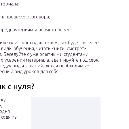
атериала;
 в процессе разговора;
предпочтениям и возможностям.
иве или с преподавателем, так будет веселее
 виды обучения, читать книги, смотреть
и. Беседуйте с уже опытными студентами,
о усвоения материала, адаптируйте под себя.
редуя виды заданий, делая необходимые
есный вид уроков для себя.
к с нуля?
ску
,
годня
ыходя из