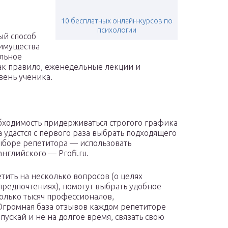
10 бесплатных онлайн-курсов по
психологии
ый способ
еимущества
альное
ак правило, еженедельные лекции и
вень ученика.
бходимость придерживаться строгого графика
 удастся с первого раза выбрать подходящего
ыборе репетитора — использовать
нглийского — Profi.ru.
тить на несколько вопросов (о целях
предпочтениях), помогут выбрать удобное
колько тысяч профессионалов,
громная база отзывов каждом репетиторе
пускай и не на долгое время, связать свою