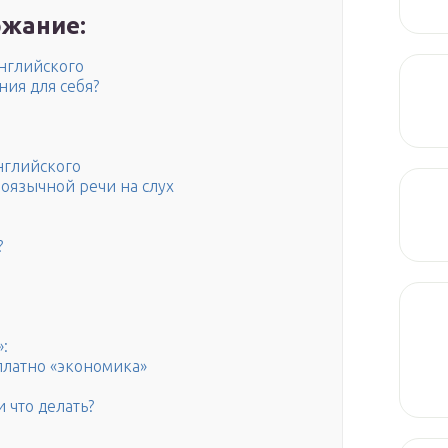
жание:
нглийского
ния для себя?
нглийского
оязычной речи на слух
?
:
латно «экономика»
 что делать?