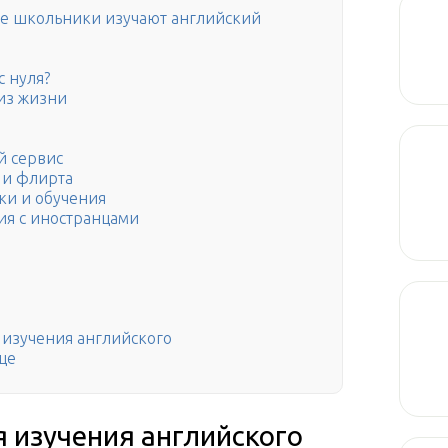
е школьники изучают английский
с нуля?
из жизни
ой сервис
я и флирта
ски и обучения
ния с иностранцами
 изучения английского
це
 изучения английского