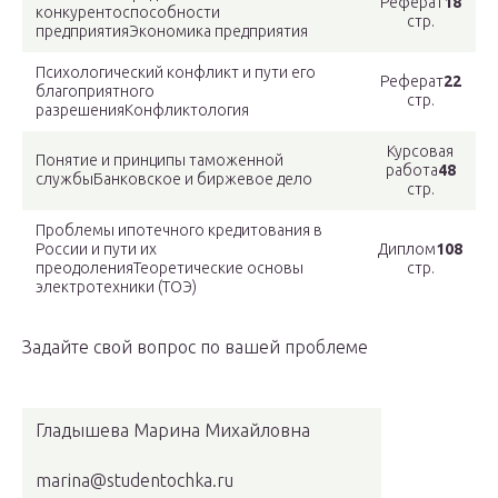
Реферат
18
конкурентоспособности
стр.
предприятия
Экономика предприятия
Психологический конфликт и пути его
Реферат
22
благоприятного
стр.
разрешения
Конфликтология
Курсовая
Понятие и принципы таможенной
работа
48
службы
Банковское и биржевое дело
стр.
Проблемы ипотечного кредитования в
России и пути их
Диплом
108
преодоления
Теоретические основы
стр.
электротехники (ТОЭ)
Задайте свой вопрос по вашей проблеме
Гладышева Марина Михайловна
marina@studentochka.ru