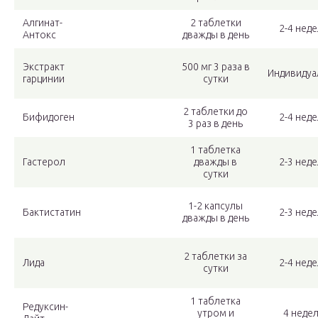
Алгинат-
2 таблетки
2-4 нед
Антокс
дважды в день
Экстракт
500 мг 3 раза в
Индивидуа
гарцинии
сутки
2 таблетки до
Бифидоген
2-4 нед
3 раз в день
1 таблетка
Гастерол
дважды в
2-3 нед
сутки
1-2 капсулы
Бактистатин
2-3 нед
дважды в день
2 таблетки за
Лида
2-4 нед
сутки
1 таблетка
Редуксин-
утром и
4 неде