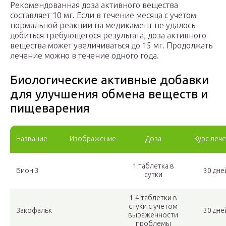
Рекомендованная доза активного вещества
составляет 10 мг. Если в течение месяца с учетом
нормальной реакции на медикамент не удалось
добиться требующегося результата, доза активного
вещества может увеличиваться до 15 мг. Продолжать
лечение можно в течение одного года.
Биологические активные добавки
для улучшения обмена веществ и
пищеварения
Название
Изображение
Доза
Курс леч
1 таблетка в
Бион 3
30 дне
сутки
1-4 таблетки в
стуки с учетом
Закофальк
30 дне
выраженности
проблемы