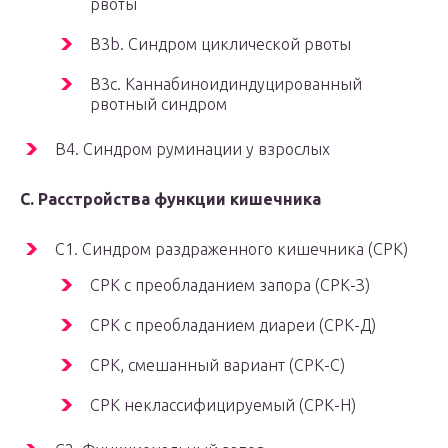
рвоты
B3b. Синдром циклической рвоты
B3c. Каннабиноидиндуцированный
рвотный синдром
B4. Синдром руминации у взрослых
C. Расстройства функции кишечника
C1. Синдром раздраженного кишечника (СРК)
СРК с преобладанием запора (СРК-З)
СРК с преобладанием диареи (СРК-Д)
СРК, смешанный вариант (СРК-С)
СРК неклассифицируемый (СРК-Н)