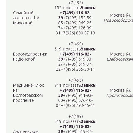
+7(495)
152..показать
Запись:
Семейный
+7(499) 116-82-
Москва
(м.
доктор на 1-й
39
+7(495) 152-59-
Новослободска
Миусской
85+7(499) 969-25-
74+7(495) 126-99-
31+7(926) 800-07-19
+7(499)
519..показать
Запись:
Евромедпрестиж
+7(499) 116-82-
Москва
(м.
на Донской
39
+7(499) 519-33-
Шаболовская
27+7(499) 519-37-
22+7(495) 255-30-11
+7(495)
Медицина-Плюс
911..показать
Запись:
на
+7(499) 116-82-
Москва
(м.
Волгоградском
39
+7(495) 911-93-
Пролетарская
проспекте
00+7(495) 676-10-
07+7(925) 793-45-41
+7(499)
519..показать
Запись:
+7(499) 116-82-
Андреевские
39
+7(499) 519-37-