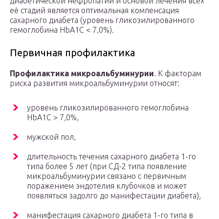
диабетической нефропатии и основой лечения всех
её стадий является оптимальная компенсация
сахарного диабета (уровень гликозилированного
гемоглобина HbA1C < 7,0%).
Первичная профилактика
Профилактика микроальбуминурии
. К факторам
риска развития микроальбуминурии относят:
уровень гликозилированного гемоглобина
HbA1C > 7,0%,
мужской пол,
длительность течения сахарного диабета 1-го
типа более 5 лет (при СД-2 типа появление
микроальбуминурии связано с первичным
поражением эндотелия клубочков и может
появляться задолго до манифестации диабета),
манифестация сахарного диабета 1-го типа в