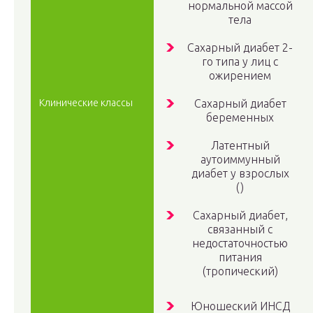
нормальной массой
тела
Сахарный диабет 2-
го типа у лиц с
ожирением
Клинические классы
Сахарный диабет
беременных
Латентный
аутоиммунный
диабет у взрослых
()
Сахарный диабет,
связанный с
недостаточностью
питания
(тропический)
Юношеский ИНСД