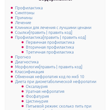
Профилактика
Симптомы
Причины
Лечение
Клиники для лечения с лучшими ценами
Ссылки[править | править код]
Профилактика[править | править код]
Первичная профилактика
Вторичная профилактика
Третичная профилактика
Прогноз
Диагностика
Морфология[править | править код]
Классификация
Обменная нефропатия код по мкб 10
Диета при дисметаболической нефропатии
Оксалаурия
Уратная нефропатия
Фосфатурия
Цистинурия
Питьевой режим: сколько пить при