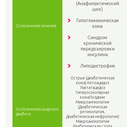
(Анафилактический
шок)
Гипогликемическая
Осложнения лечения
кома
Синдром
хронической
передозировки
инсулина
Липодистрофия
Острые (диабетическая
кома) Кетоацидоз
Лактатацидоз
Гиперосмолярная
комаПоздние
Микроангиопатия
(Диабетическая
Осложнениясахарного
ретинопатия,
диабета
Диабетическая нефропатия)
Макроангиопатия
Диабетическая стопа