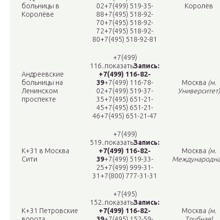
больницы в
02+7(499) 519-35-
Королёв
Королёве
88+7(495) 518-92-
70+7(495) 518-92-
72+7(495) 518-92-
80+7(495) 518-92-81
+7(499)
116..показать
Запись:
Андреевские
+7(499) 116-82-
больницы на
39
+7(499) 116-78-
Москва
(м.
Ленинском
02+7(499) 519-37-
Университет)
проспекте
35+7(495) 651-21-
45+7(495) 651-21-
46+7(495) 651-21-47
+7(499)
519..показать
Запись:
К+31 в Москва
+7(499) 116-82-
Москва
(м.
Сити
39
+7(499) 519-33-
Международна
25+7(499) 999-31-
31+7(800) 777-31-31
+7(495)
152..показать
Запись:
К+31 Петровские
+7(499) 116-82-
Москва
(м.
ворота
39
+7(495) 152-59-
Трубная)