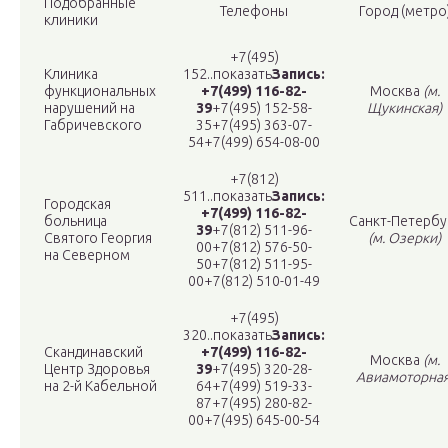
Подобранные
Телефоны
Город (метро
клиники
+7(495)
Клиника
152..показать
Запись:
функциональных
+7(499) 116-82-
Москва
(м.
нарушений на
39
+7(495) 152-58-
Щукинская)
Габричевского
35+7(495) 363-07-
54+7(499) 654-08-00
+7(812)
511..показать
Запись:
Городская
+7(499) 116-82-
больница
Санкт-Петербу
39
+7(812) 511-96-
Святого Георгия
(м. Озерки)
00+7(812) 576-50-
на Северном
50+7(812) 511-95-
00+7(812) 510-01-49
+7(495)
320..показать
Запись:
Скандинавский
+7(499) 116-82-
Москва
(м.
Центр Здоровья
39
+7(495) 320-28-
Авиамоторная
на 2-й Кабельной
64+7(499) 519-33-
87+7(495) 280-82-
00+7(495) 645-00-54