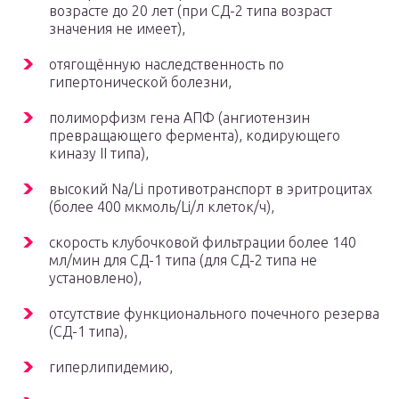
возрасте до 20 лет (при СД-2 типа возраст
значения не имеет),
отягощённую наследственность по
гипертонической болезни,
полиморфизм гена АПФ (ангиотензин
превращающего фермента), кодирующего
киназу II типа),
высокий Na/Li противотранспорт в эритроцитах
(более 400 мкмоль/Li/л клеток/ч),
скорость клубочковой фильтрации более 140
мл/мин для СД-1 типа (для СД-2 типа не
установлено),
отсутствие функционального почечного резерва
(СД-1 типа),
гиперлипидемию,