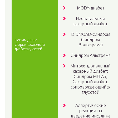
MODY-диабет
Неонатальный
сахарный диабет
DIDMOAD-синдром
(синдром
Неиммунные
формысахарного
Вольфрама)
диабета у детей
Синдром Альстрёма
Митохондриальный
сахарный диабет:
Синдром MELAS,
Сахарный диабет,
сопровождающийся
глухотой
Аллергические
реакции на
введение инсулина