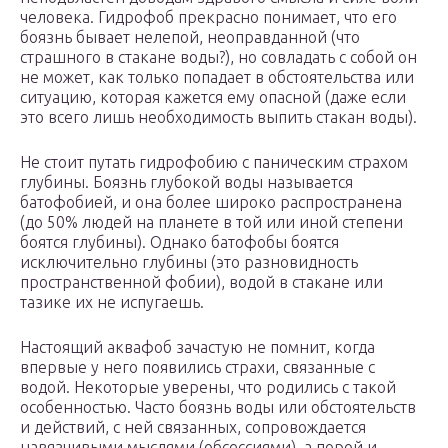
человека. Гидрофоб прекрасно понимает, что его
боязнь бывает нелепой, неоправданной (что
страшного в стакане воды?), но совладать с собой он
не может, как только попадает в обстоятельства или
ситуацию, которая кажется ему опасной (даже если
это всего лишь необходимость выпить стакан воды).
Не стоит путать гидрофобию с паническим страхом
глубины. Боязнь глубокой воды называется
батофобией, и она более широко распространена
(до 50% людей на планете в той или иной степени
боятся глубины). Однако батофобы боятся
исключительно глубины (это разновидность
пространственной фобии), водой в стакане или
тазике их не испугаешь.
Настоящий аквафоб зачастую не помнит, когда
впервые у него появились страхи, связанные с
водой. Некоторые уверены, что родились с такой
особенностью. Часто боязнь воды или обстоятельств
и действий, с ней связанных, сопровождается
навязчивыми мыслями (обсессиями), а порой и