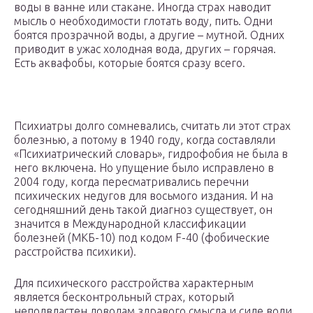
воды в ванне или стакане. Иногда страх наводит
мысль о необходимости глотать воду, пить. Одни
боятся прозрачной воды, а другие – мутной. Одних
приводит в ужас холодная вода, других – горячая.
Есть аквафобы, которые боятся сразу всего.
Психиатры долго сомневались, считать ли этот страх
болезнью, а потому в 1940 году, когда составляли
«Психиатрический словарь», гидрофобия не была в
него включена. Но упущение было исправлено в
2004 году, когда пересматривались перечни
психических недугов для восьмого издания. И на
сегодняшний день такой диагноз существует, он
значится в Международной классификации
болезней (МКБ-10) под кодом F-40 (фобические
расстройства психики).
Для психического расстройства характерным
является бесконтрольный страх, который
неподвластен доводам здравого смысла и силе воли