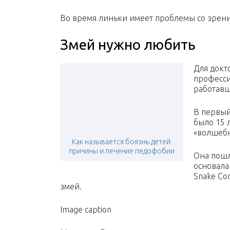
Во время линьки имеет проблемы со зрени
Змей нужно любить
Для докт
професси
работавш
В первый
было 15 
«волшебн
Как называется боязнь детей:
причины и лечение педофобии
Она пошл
основала
Snake Co
змей.
Image caption