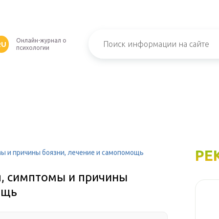
Онлайн-журнал о
RU
психологии
РЕ
мы и причины боязни, лечение и самопомощь
я, симптомы и причины
ощь