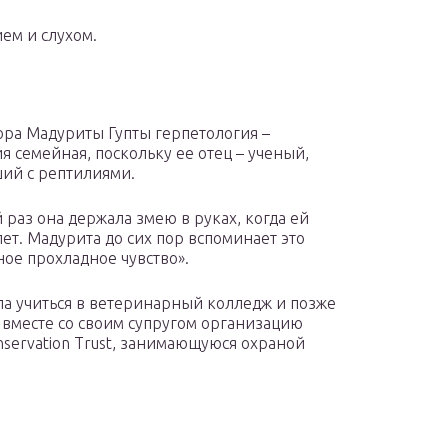
ем и слухом.
ора Мадуриты Гупты герпетология –
я семейная, поскольку ее отец – ученый,
ий с рептилиями.
 раз она держала змею в руках, когда ей
лет. Мадурита до сих пор вспоминает это
ое прохладное чувство».
а учиться в ветеринарный колледж и позже
 вместе со своим супругом организацию
nservation Trust, занимающуюся охраной