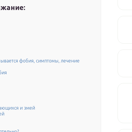
жание:
зывается фобия, симптомы, лечение
бия
ающихся и змей
ей
ятельно?