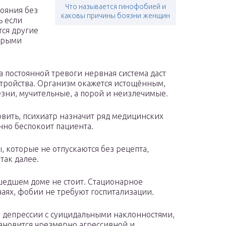
Что называется гинофобией и
тояния без
каковы причины боязни женщин
ь если
тся другие
торыми
а постоянной тревоги нервная система даст
стройства. Организм окажется истощённым,
лезни, мучительные, а порой и неизлечимые.
овить, психиатр назначит ряд медицинских
енно беспокоит пациента.
 которые не отпускаются без рецепта,
так далее.
сшедшем доме не стоит. Стационарное
аях, фобии не требуют госпитализации.
 депрессии с суицидальными наклонностями,
тановится чрезмерно агрессивной и