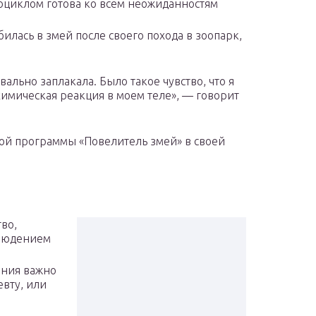
тоциклом готова ко всем неожиданностям
лась в змей после своего похода в зоопарк,
ально заплакала. Было такое чувство, что я
имическая реакция в моем теле», — говорит
ой программы «Повелитель змей» в своей
во,
блюдением
ения важно
евту, или