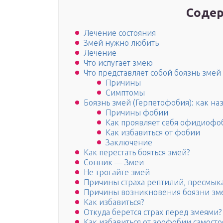
Содер
Лечение состояния
Змей нужно любить
Лечение
Что испугает змею
Что представляет собой боязнь змей
Причины
Симптомы
Боязнь змей (Герпетофобия): как на
Причины фобии
Как проявляет себя офидиофо
Как избавиться от фобии
Заключение
Как перестать бояться змей?
Сонник — Змеи
Не трогайте змей
Причины страха рептилий, пресмык
Причины возникновения боязни зм
Как избавиться?
Откуда берется страх перед змеями?
Как избавиться от зоофобии самосто