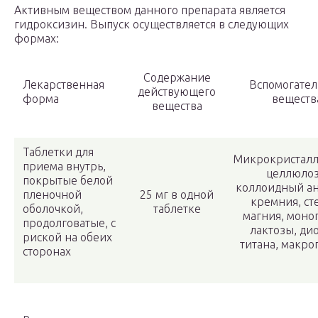
Активным веществом данного препарата является
гидроксизин. Выпуск осуществляется в следующих
формах:
Содержание
Лекарственная
Вспомогате
действующего
форма
веществ
вещества
Таблетки для
Микрокристалл
приема внутрь,
целлюлоз
покрытые белой
коллоидный а
пленочной
25 мг в одной
кремния, ст
оболочкой,
таблетке
магния, моно
продолговатые, с
лактозы, ди
риской на обеих
титана, макро
сторонах