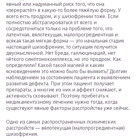
явный или надуманный риск того, что она
«перерастёт» в какую-то более тяжёлую форму. У
всего есть продром, и у шизофрении тоже. Если
полностью абстрагироваться от всего и
сосредоточиться только на проблеме того, что
латентная, вялотекущая, малопрогредиентная и
всякая такая мягкая форма — это начальная стадия
настоящей шизофрении, то ситуация получится
двусмысленной. Нет бреда, галлюцинаций, нет
чёткого симптомокомплекса, но это продром. Как
определили? Какой такой магией и каким
ясновидением это можно было бы выявить? Долгим
наблюдением за состоянием пациента и выявлением
развития дефекта. При этом пациент получает
препараты, а многие из них и аффект снижают, и
активность сковывают. Поэтому прибегать к
медикаментозному лечению нужно тогда, когда
существуют явные факторы расстройства уже сейчас.
Одно из самых распространенных психических
расстройств — вялотекущая (малопрогредиентная)
шизофрения.