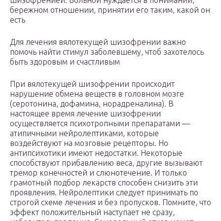
шизофренией. Больной нуждается в понимании,
бережном отношении, принятии его таким, какой он
есть
Для лечения вялотекущей шизофрении важно
помочь найти стимул заболевшему, чтоб захотелось
быть здоровым и счастливым
При вялотекущей шизофрении происходит
нарушение обмена веществ в головном мозге
(серотонина, дофамина, норадреналина). В
настоящее время лечение шизофрении
осуществляется психотропными препаратами —
атипичными нейролептиками, которые
воздействуют на мозговые рецепторы. Но
антипсихотики имеют недостатки. Некоторые
способствуют прибавлению веса, другие вызывают
тремор конечностей и слюнотечение. И только
грамотный подбор лекарств способен снизить эти
проявления. Нейролептики следует принимать по
строгой схеме лечения и без пропусков. Помните, что
эффект положительный наступает не сразу,