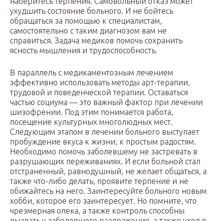
наберитесь терпения. Самовольный отказ может
ухудшить состояние больного. И не бойтесь
обращаться за помощью к специалистам,
самостоятельно с таким диагнозом вам не
справиться. Задача медиков помочь сохранить
ясность мышления и трудоспособность.
В параллель с медикаментозным лечением
эффективно использовать методы арт-терапии,
трудовой и поведенческой терапии. Оставаться
частью социума — это важный фактор при лечении
шизофрении. Под этим понимается работа,
посещение культурных многолюдных мест.
Следующим этапом в лечении больного выступает
пробуждение вкуса к жизни, к простым радостям.
Необходимо помочь заболевшему не застревать в
разрушающих переживаниях. И если больной стал
отстраненный, равнодушный, не желает общаться, а
также что-либо делать, проявите терпение и не
обижайтесь на него. Заинтересуйте больного новым
хобби, которое его заинтересует. Но помните, что
чрезмерная опека, а также контроль способны
вызвать у заболевшего раздражение, а также уход в