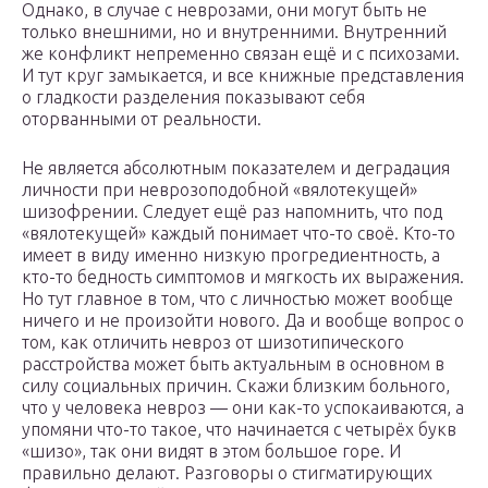
Однако, в случае с неврозами, они могут быть не
только внешними, но и внутренними. Внутренний
же конфликт непременно связан ещё и с психозами.
И тут круг замыкается, и все книжные представления
о гладкости разделения показывают себя
оторванными от реальности.
Не является абсолютным показателем и деградация
личности при неврозоподобной «вялотекущей»
шизофрении. Следует ещё раз напомнить, что под
«вялотекущей» каждый понимает что-то своё. Кто-то
имеет в виду именно низкую прогредиентность, а
кто-то бедность симптомов и мягкость их выражения.
Но тут главное в том, что с личностью может вообще
ничего и не произойти нового. Да и вообще вопрос о
том, как отличить невроз от шизотипического
расстройства может быть актуальным в основном в
силу социальных причин. Скажи близким больного,
что у человека невроз — они как-то успокаиваются, а
упомяни что-то такое, что начинается с четырёх букв
«шизо», так они видят в этом большое горе. И
правильно делают. Разговоры о стигматирующих