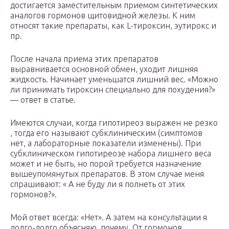
достигается заместительным приемом синтетических
аналогов гормонов щитовидной железы. К ним
относят такие препараты, как L-тироксин, эутирокс и
пр.
После начала приема этих препаратов
выравнивается основной обмен, уходит лишняя
жидкость. Начинает уменьшатся лишний вес. «Можно
ли принимать тироксин специально для похудения?»
— ответ в статье.
Имеются случаи, когда гипотиреоз выражен не резко
, тогда его называют субклиническим (симптомов
нет, а лабораторные показатели изменены). При
субклиническом гипотиреозе набора лишнего веса
может и не быть, но порой требуется назначение
вышеупомянутых препаратов. В этом случае меня
спрашивают: « А не буду ли я полнеть от этих
гормонов?».
Мой ответ всегда: «Нет». А затем на консультации я
долго-долго объясняю, почему. От гормонов