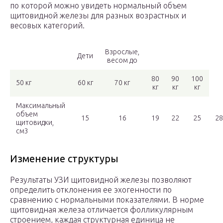
по которой можно увидеть нормальный объем
щитовидной железы для разных возрастных и
весовых категорий.
Взрослые,
Дети
весом до
80
90
100
50 кг
60 кг
70 кг
кг
кг
кг
Максимальный
объем
15
16
19
22
25
28
щитовидки,
см3
Изменение структуры
Результаты УЗИ щитовидной железы позволяют
определить отклонения ее эхогенности по
сравнению с нормальными показателями. В норме
щитовидная железа отличается фолликулярным
строением, каждая структурная единица не