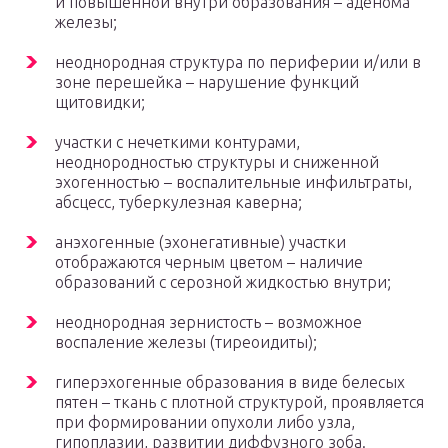
и повышенной внутри образования – аденома
железы;
неоднородная структура по периферии и/или в
зоне перешейка – нарушение функций
щитовидки;
участки с нечеткими контурами,
неоднородностью структуры и сниженной
эхогенностью – воспалительные инфильтраты,
абсцесс, туберкулезная каверна;
анэхогенные (эхонегативные) участки
отображаются черным цветом – наличие
образований с серозной жидкостью внутри;
неоднородная зернистость – возможное
воспаление железы (тиреоидиты);
гиперэхогенные образования в виде белесых
пятен – ткань с плотной структурой, проявляется
при формировании опухоли либо узла,
гипоплазии, развитии диффузного зоба.