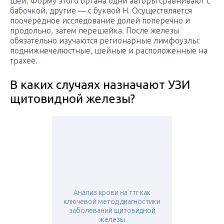
шеи. Форму этого органа одни авторы сравнивают с
бабочкой, другие — с буквой Н. Осуществляется
поочерёдное исследование долей поперечно и
продольно, затем перешейка. После железы
обязательно изучаются регионарные лимфоузлы:
поднижнечелюстные, шейные и расположенные на
трахее.
В каких случаях назначают УЗИ
щитовидной железы?
Анализ крови на ттг как
ключевой метод диагностики
заболеваний щитовидной
железы