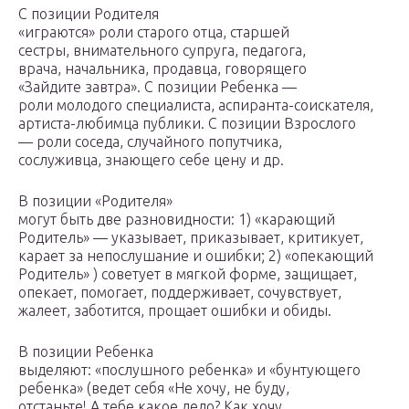
С позиции Родителя
«играются» роли старого отца, старшей
сестры, внимательного супруга, педагога,
врача, начальника, продавца, говорящего
«Зайдите завтра». С позиции Ребенка —
роли молодого специалиста, аспиранта-соискателя,
артиста-любимца публики. С позиции Взрослого
— роли соседа, случайного попутчика,
сослуживца, знающего себе цену и др.
В позиции «Родителя»
могут быть две разновидности: 1) «карающий
Родитель» — указывает, приказывает, критикует,
карает за непослушание и ошибки; 2) «опекающий
Родитель» ) советует в мягкой форме, защищает,
опекает, помогает, поддерживает, сочувствует,
жалеет, заботится, прощает ошибки и обиды.
В позиции Ребенка
выделяют: «послушного ребенка» и «бунтующего
ребенка» (ведет себя «Не хочу, не буду,
отстаньте! А тебе какое дело? Как хочу,