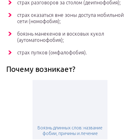
страх разговоров за столом (деипнофобия);
страх оказаться вне зоны доступа мобильной
сети (номофобия);
боязнь манекенов и восковых кукол
(аутоматонофобия);
страх пупков (омфалофобия).
Почему возникает?
Боязнь длинных слов: название
фобии, причины и лечение