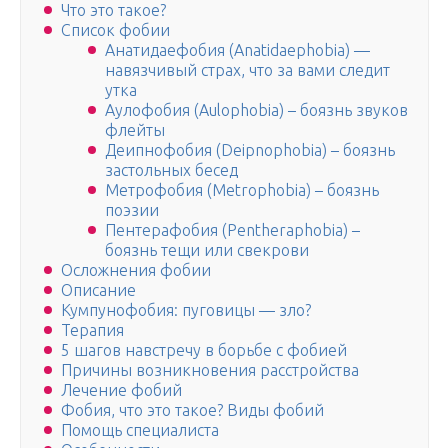
Что это такое?
Список фобии
Анатидаефобия (Anatidaephobia) —
навязчивый страх, что за вами следит
утка
Аулофобия (Aulophobia) – боязнь звуков
флейты
Деипнофобия (Deipnophobia) – боязнь
застольных бесед
Метрофобия (Metrophobia) – боязнь
поэзии
Пентерафобия (Pentheraphobia) –
боязнь тещи или свекрови
Осложнения фобии
Описание
Кумпунофобия: пуговицы — зло?
Терапия
5 шагов навстречу в борьбе с фобией
Причины возникновения расстройства
Лечение фобий
Фобия, что это такое? Виды фобий
Помощь специалиста