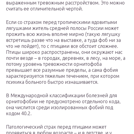
выраженным тревожным расстройством. Это можно
считать ее отличительной чертой.
Если со страхом перед тропическими ядовитыми
лягушками житель средней полосы России может
прожить всю жизнь вполне мирно (такую лягушку
встретишь разве что на выставке, а туда фоб ни за
что не пойдет), то с птицами все обстоит сложнее.
Птицы широко распространены, они окружают нас
почти везде – в городах, деревнях, в лесу, на море, а
потому уровень тревожности орнитофоба
превышает все разумные пределы, а сама фобия
характеризуется тяжелым течением, при котором
психика больного быстро изнашивается.
В Международной классификации болезней для
орнитофобии не предусмотрено отдельного кода,
она числится среди изолированных фобий под
кодом 40.2.
Патологический страх перед птицами может
проявиться в любом возрасте – и в детстве, и у