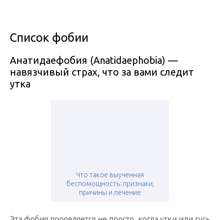
Список фобии
Анатидаефобия (Anatidaephobia) —
навязчивый страх, что за вами следит
утка
Что такое выученная
беспомощность: признаки,
причины и лечение
Эта фобия проявляется не просто, когда утки или гусь