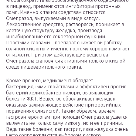
Чтобы сократить выбросы желудочного содержимого
в пищевод, применяются ингибиторы протонных
помп. Именно к таким средствам относится
Омепразол, выпускаемый в виде капсул.
Лекарственное средство, растворяясь, проникает в
клеточную структуру желудка, производя
ингибирование его секреторной функции.
Простыми словами – препарат снижает выработку
соляной кислоты и именно поэтому хорошо помогает
от изжоги. При этом действующие вещества
Омепразола становятся активными только в кислой
среде пищеварительного тракта.
Кроме прочего, медикамент обладает
бактерицидными свойствами и эффективен против
бактерий хеликобактер пилори, вызывающих
болезни ЖКТ. Вещество обволакивает желудок,
оказывая заживляющее действие при эрозийных
поражениях слизистой. Таким образом, врачам
гастроэнтерологам при помощи Омепразола удается
вылечить не только саму изжогу, но и ее причины.
Ведь такие болезни, как гастрит, язва желудка очень
часто сопровождаются выбросом кислого