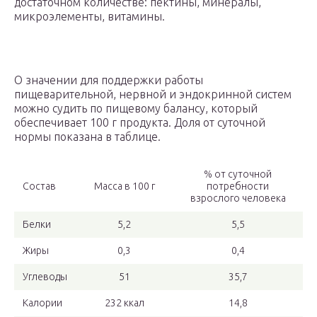
достаточном количестве: пектины, минералы,
микроэлементы, витамины.
О значении для поддержки работы
пищеварительной, нервной и эндокринной систем
можно судить по пищевому балансу, который
обеспечивает 100 г продукта. Доля от суточной
нормы показана в таблице.
% от суточной
Состав
Масса в 100 г
потребности
взрослого человека
Белки
5,2
5,5
Жиры
0,3
0,4
Углеводы
51
35,7
Калории
232 ккал
14,8