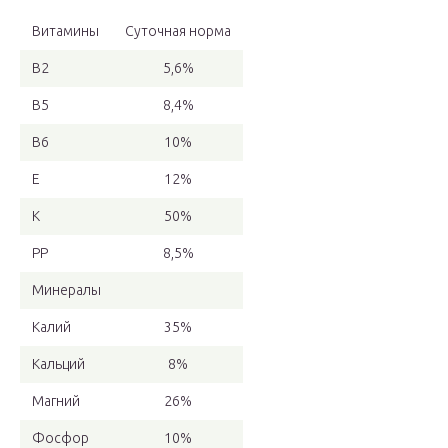
Витамины
Суточная норма
В2
5,6%
В5
8,4%
В6
10%
Е
12%
К
50%
РР
8,5%
Минералы
Калий
35%
Кальций
8%
Магний
26%
Фосфор
10%