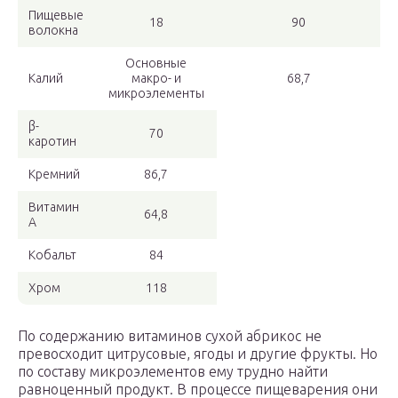
Пищевые
18
90
волокна
Основные
Калий
макро- и
68,7
микроэлементы
β-
70
каротин
Кремний
86,7
Витамин
64,8
А
Кобальт
84
Хром
118
По содержанию витаминов сухой абрикос не
превосходит цитрусовые, ягоды и другие фрукты. Но
по составу микроэлементов ему трудно найти
равноценный продукт. В процессе пищеварения они