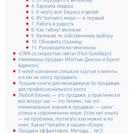
3. От хорошего к великому
4. Харизма лидера
5. К черту все! Берись и делай
6. Из третьего мира — в первый
7. Работа в радость
8. Как гибнут великие
9. Великие по собственному выбору
10. Обновить страницу
11. Руководители-чемпионы
«CRM со скоростью света» (Пол Гринберг)
«Чемпионы продаж» (Мэттью Диксон и Брент
Адамсон)
У моей компании слишком крутые клиенты
и я им не смогу продавать
Лучшие книги для менеджеров по продажам
для профессионального роста
Любой бизнес — это продажи, а практически
все вокруг нас — это бизнес, так что
минимальные знания в продажах — залог
успеха в современном мире. Если нет опыта
— не проблема, постигать азы можно и из
книг. Каких? Читайте в нашем обзоре.
Продаем эффективно. Методы… №2!