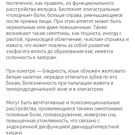
постепенно, как правило, из функционального
расстройства желудка. Беспокоят эпигастральные
«голодные» боли, больше справа, уменьшающиеся
после приема пищи. При этом аппетит может быть
нормальным или даже повышенным. Также
возникают такие симптомы, как тошнота, иногда с
рвотой, приносящей облегчение; «кислая» отрыжка и
изжога, что может повлечь за собой развитие
эзофагита вплоть до образования язв; имеется
склонность к запорам.
При осмотре — бледность, язык обложен желтовато-
белым налетом, нередки отпечатки зубов по его
бокам, болезненность при пальпации живота в
пилородуоденальной зоне и в эпигастрии.
Могут быть вегетативные и психоэмоциональные
расстройства, проявляющиеся такими симптомами:
головные боли, головокружение, инверсии сна,
повышенная утомляемость, что связано с
эндокринной дисфункцией двенадцатиперстной
кишки.