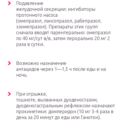
Подавление
желудочной секреции: ингибиторы
протонного насоса
(омепразол, лансопразол, рабепразол,
эзомепразол). Препараты этих групп
сначала вводят парентерально: омепразол
по 40 мг/сут в/в, затем перорально 20 мг 2
раза в сутки.
Возможно назначение
антацидов через 1—1,5 ч после еды и на
ночь.
При отрыжке,
тошноте, вызванных дуоденостазом,
дуоденогастральным рефлюксом назначают
прокинетики: домперидон (10 мг 3-4 раза в
день за 20 минут до еды или Ганотон).