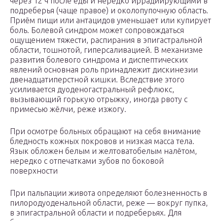
через 12 ч после еды и нередко иррадиирующими в
подреберья (чаще правое) и околопупочную область.
Приём пищи или антацидов уменьшает или купирует
боль. Болевой синдром может сопровождаться
ощущением тяжести, распирания в эпигастральной
области, тошнотой, гиперсаливацией. В механизме
развития болевого синдрома и диспептических
явлений основная роль принадлежит дискинезии
двенадцатиперстной кишки. Вследствие этого
усиливается дуоденогастральный рефлюкс,
вызывающий горькую отрыжку, иногда рвоту с
примесью жёлчи, реже изжогу.
При осмотре больных обращают на себя внимание
бледность кожных покровов и низкая масса тела.
Язык обложен белым и желтоватобелым налётом,
нередко с отпечатками зубов по боковой
поверхности
При пальпации живота определяют болезненность в
пилородуоденальной области, реже — вокруг пупка,
в эпигастральной области и подреберьях. Для