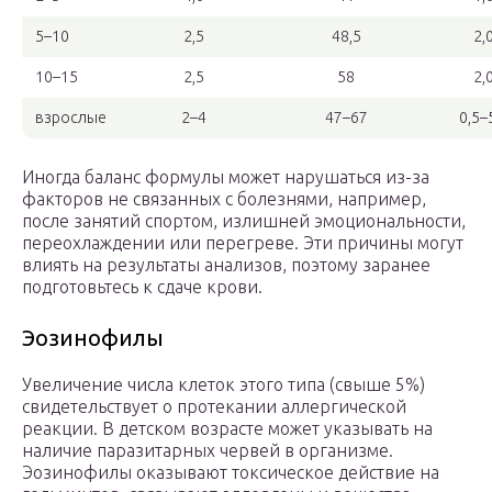
5–10
2,5
48,5
2,
10–15
2,5
58
2,
взрослые
2–4
47–67
0,5–
Иногда баланс формулы может нарушаться из-за
факторов не связанных с болезнями, например,
после занятий спортом, излишней эмоциональности,
переохлаждении или перегреве. Эти причины могут
влиять на результаты анализов, поэтому заранее
подготовьтесь к сдаче крови.
Эозинофилы
Увеличение числа клеток этого типа (свыше 5%)
свидетельствует о протекании аллергической
реакции. В детском возрасте может указывать на
наличие паразитарных червей в организме.
Эозинофилы оказывают токсическое действие на