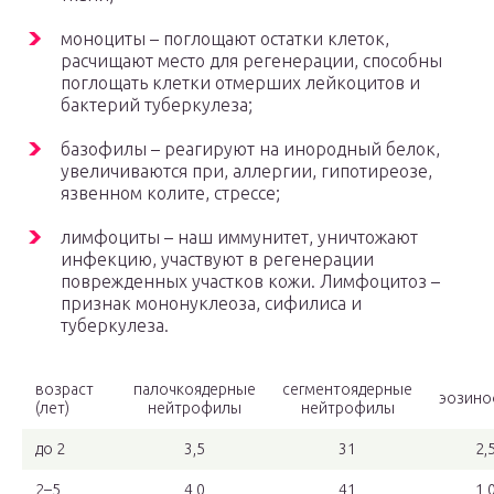
моноциты – поглощают остатки клеток,
расчищают место для регенерации, способны
поглощать клетки отмерших лейкоцитов и
бактерий туберкулеза;
базофилы – реагируют на инородный белок,
увеличиваются при, аллергии, гипотиреозе,
язвенном колите, стрессе;
лимфоциты – наш иммунитет, уничтожают
инфекцию, участвуют в регенерации
поврежденных участков кожи. Лимфоцитоз –
признак мононуклеоза, сифилиса и
туберкулеза.
возраст
палочкоядерные
сегментоядерные
эозин
(лет)
нейтрофилы
нейтрофилы
до 2
3,5
31
2,
2–5
4,0
41
1,