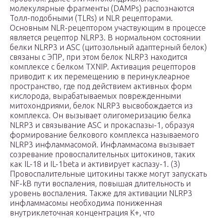
молекулярные фрагменты (DAMPs) распознаются
Толл-подобными (TLRs) и NLR рецепторами.
Основным NLR-рецептором участвующим в процессе
является рецептор NLRP3. В нормальном состоянии
белки NLRP3 и ASC (цитозольный адаптерный белок)
связаны с ЭПР, при этом белок NLRP3 находится
комплексе с белком TXNIP. Активация рецепторов
приводит к их перемещению в перинуклеарное
пространство, где под действием активных форм
кислорода, вырабатываемых поврежденными
митохондриями, белок NLRP3 высвобождается из
комплекса. Он вызывает олигомеризацию белка
NLRP3 и связывание ASC и прокаспазы-1, образуя
формирование белкового комплекса называемого
NLRP3 инфламмасомой. Инфламмасома вызывает
созревание провоспалительных цитокинов, таких
как IL-18 и IL-1beta и активирует каспазу-1. (3)
Провоспалительные цитокины также могут запускать
NF-kB пути воспаления, повышая длительность и
уровень воспаления. Также для активации NLRP3
инфламмасомы необходима пониженная
внутриклеточная концентрация K+, что