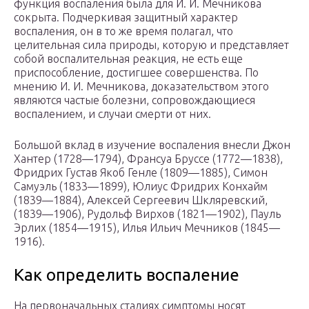
функция воспаления была для И. И. Мечникова
сокрыта. Подчеркивая защитный характер
воспаления, он в то же время полагал, что
целительная сила природы, которую и представляет
собой воспалительная реакция, не есть еще
приспособление, достигшее совершенства. По
мнению И. И. Мечникова, доказательством этого
являются частые болезни, сопровождающиеся
воспалением, и случаи смерти от них.
Большой вклад в изучение воспаления внесли Джон
Хантер (1728—1794), Франсуа Бруссе (1772—1838),
Фридрих Густав Якоб Генле (1809—1885), Симон
Самуэль (1833—1899), Юлиус Фридрих Конхайм
(1839—1884), Алексей Сергеевич Шкляревский,
(1839—1906), Рудольф Вирхов (1821—1902), Пауль
Эрлих (1854—1915), Илья Ильич Мечников (1845—
1916).
Как определить воспаление
На первоначальных стадиях симптомы носят