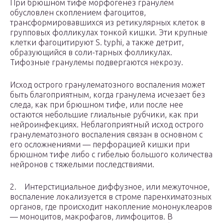
При брюшном тифе морфогенез гранулем
обусловлен скоплением фагоцитов,
трансформировавшихся из ретикулярных клеток в
групповых фолликулах тонкой кишки. Эти крупные
клетки фагоцитируют S. typhi, а также детрит,
образующийся в соли-тарных фолликулах.
Тифозные гранулемы подвергаются некрозу.
Исход острого гранулематозного воспаления может
быть благоприятным, когда гранулема исчезает без
следа, как при брюшном тифе, или после нее
остаются небольшие глиальные рубчики, как при
нейроинфекциях. Неблагоприятный исход острого
гранулематозного воспаления связан в основном с
его осложнениями — перфорацией кишки при
брюшном тифе либо с гибелью большого количества
нейронов с тяжелыми последствиями.
2. Интерстициальное диффузное, или межуточное,
воспаление локализуется в строме паренхиматозных
органов, где происходит накопление мононуклеаров
— моноцитов, макрофагов, лимфоцитов. В