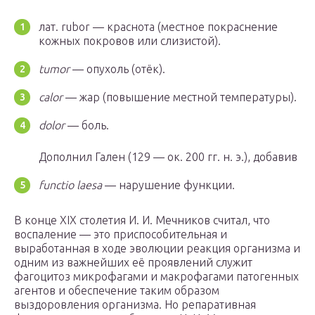
лат. rubor — краснота (местное покраснение
кожных покровов или слизистой).
tumor
— опухоль (отёк).
calor
— жар (повышение местной температуры).
dolor
— боль.
Дополнил Гален (129 — ок. 200 гг. н. э.), добавив
functio laesa
— нарушение функции.
В конце XIX столетия И. И. Мечников считал, что
воспаление — это приспособительная и
выработанная в ходе эволюции реакция организма и
одним из важнейших её проявлений служит
фагоцитоз микрофагами и макрофагами патогенных
агентов и обеспечение таким образом
выздоровления организма. Но репаративная