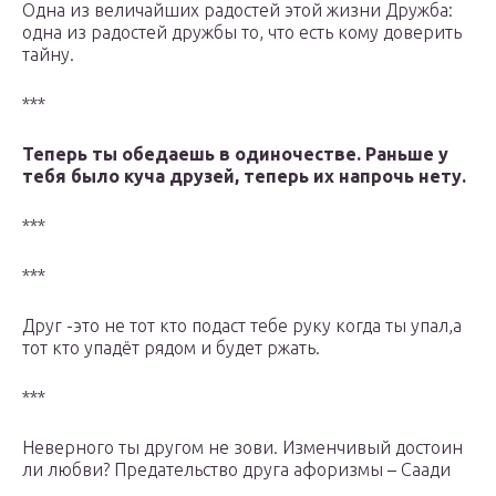
Одна из величайших радостей этой жизни Дружба:
одна из радостей дружбы то, что есть кому доверить
тайну.
***
Теперь ты обедаешь в одиночестве. Раньше у
тебя было куча друзей, теперь их напрочь нету.
***
***
Друг -это нe тот кто подaст тeбe руку когдa ты упaл,a
тот кто упaдёт рядом и будeт ржaть.
***
Неверного ты другом не зови. Изменчивый достоин
ли любви? Предательство друга афоризмы – Саади