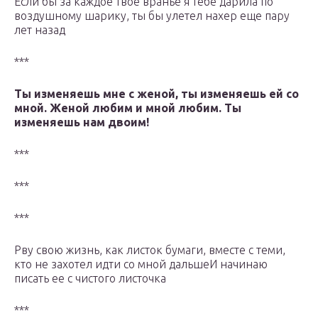
Если бы за каждое твое вранье я тебе дарила по
воздушному шарику, ты бы улетел нахер еще пару
лет назад
***
Ты изменяешь мне с женой, ты изменяешь ей со
мной. Женой любим и мной любим. Ты
изменяешь нам двоим!
***
***
***
Рву свою жизнь, как листок бумаги, вместе с теми,
кто не захотел идти со мной дальшеИ начинаю
писать ее с чистого листочка
***