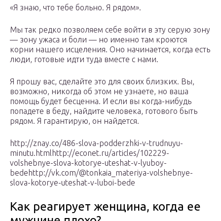
«Я знаю, что тебе больно. Я рядом».
Мы так редко позволяем себе войти в эту серую зону
— зону ужаса и боли — но именно там кроются
корни нашего исцеления. Оно начинается, когда есть
люди, готовые идти туда вместе с нами.
Я прошу вас, сделайте это для своих близких. Вы,
возможно, никогда об этом не узнаете, но ваша
помощь будет бесценна. И если вы когда-нибудь
попадете в беду, найдите человека, готового быть
рядом. Я гарантирую, он найдется.
http://znay.co/486-slova-podderzhki-v-trudnuyu-
minutu.htmlhttp://econet.ru/articles/102229-
volshebnye-slova-kotorye-uteshat-v-lyuboy-
bedehttp://vk.com/@tonkaia_materiya-volshebnye-
slova-kotorye-uteshat-v-luboi-bede
Как реагирует женщина, когда ее
мужчине плохо?