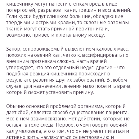
кишечнику могут нанести стенкам вред в виде
потертостей, разрывов ткани, трещин и воспалений.
Если куски будут слишком большие, обладающие
твердыми и острыми краями, то сквозные разрывы
тканей могут стать причиной перитонита и,
возможно, привести к летальному исходу.
Запор, сопровождаемый выделением каловых масс,
похожих на овечий кал, четко классифицировать по
внешним признакам сложно. Часть врачей
утверждает, что это отдельный недуг, другие – что
подобная реакция кишечника происходит в
результате развития других заболеваний. В любом
случае, для назначения лечения надо посетить врача,
который сможет установить причину.
Обычно основной проблемой организма, который
дает сбой, является способ существования пациента.
Все в нем взаимосвязано. Нет действий, которые не
оставят в теле следа. Первое, о чем говорит овечий
кал у человека, это о том, что он не умеет питаться и
активно жить, наслаждаться существованию и