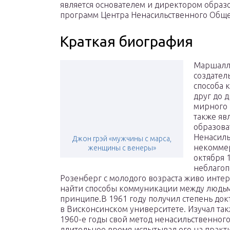
является основателем и директором образ
программ Центра Ненасильственного Общ
Краткая биография
Маршалл 
создател
способа 
друг до 
мирного 
также яв
образова
Ненасиль
Джон грэй «мужчины с марса,
некоммер
женщины с венеры»
октября 1
неблагоп
Розенберг с молодого возраста живо инте
найти способы коммуникации между людьм
принципе.В 1961 году получил степень док
в Висконсинском университете. Изучал та
1960-е годы свой метод ненасильственног
длительное время испытывал его на практи