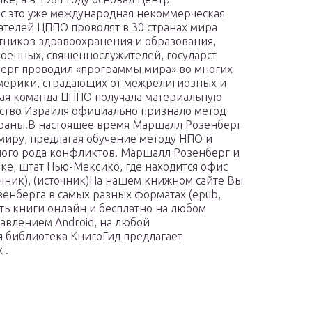
ас это уже международная некоммерческая
ателей ЦППО проводят в 30 странах мира
тников здравоохранения и образования,
оенных, священнослужителей, государст
берг проводил «программы мира» во многих
мерики, страдающих от межрелигиозных и
ая команда ЦППО получала материальную
ство Израиля официально признало метод
страны.В настоящее время Маршалл Розенберг
миру, предлагая обучение методу НПО и
ного рода конфликтов. Маршалл Розенберг и
ке, штат Нью-Мексико, где находится офис
чник), (источник)На нашем книжном сайте Вы
зенберга в самых разных форматах (epub,
итать книги онлайн и бесплатно на любом
правлением Android, на любой
 библиотека КнигоГид предлагает
 .