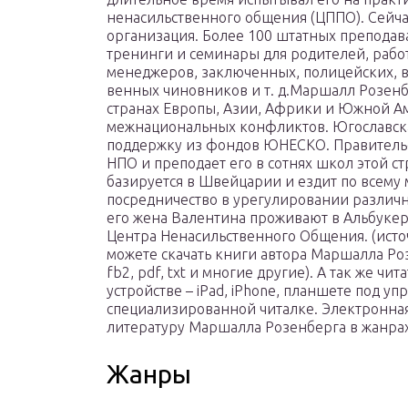
ненасильственного общения (ЦППО). Сейч
организация. Более 100 штатных преподав
тренинги и семинары для родителей, рабо
менеджеров, заключенных, полицейских, в
венных чиновников и т. д.Маршалл Розен
странах Европы, Азии, Африки и Южной А
межнациональных конфликтов. Югославск
поддержку из фондов ЮНЕСКО. Правитель
НПО и преподает его в сотнях школ этой 
базируется в Швейцарии и ездит по всему 
посредничество в урегулировании различ
его жена Валентина проживают в Альбукер
Центра Ненасильственного Общения. (исто
можете скачать книги автора Маршалла Ро
fb2, pdf, txt и многие другие). А так же ч
устройстве – iPad, iPhone, планшете под у
специализированной читалке. Электронная
литературу Маршалла Розенберга в жанрах
Жанры