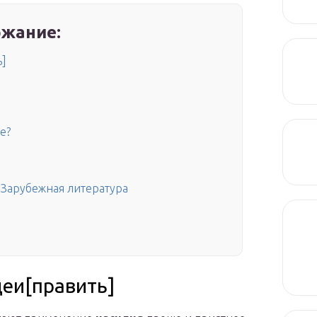
жание:
ь]
е?
 Зарубежная литература
еи[править]