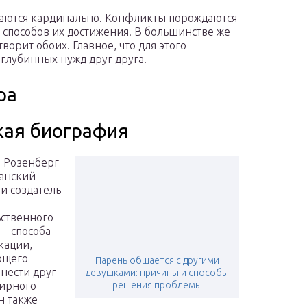
аются кардинально. Конфликты порождаются
 способов их достижения. В большинстве же
ворит обоих. Главное, что для этого
глубинных нужд друг друга.
ра
кая биография
 Розенберг
анский
 и создатель
ственного
– способа
кации,
ющего
Парень общается с другими
нести друг
девушками: причины и способы
мирного
решения проблемы
н также