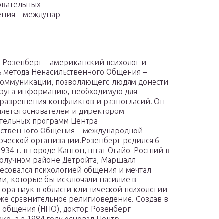
овательных
ения – междунар
Розенберг – американский психолог и
ь метода Ненасильственного Общения –
коммуникации, позволяющего людям донести
друга информацию, необходимую для
разрешения конфликтов и разногласий. Он
ляется основателем и директором
тельных программ Центра
ственного Общения – международной
ческой организации.Розенберг родился 6
934 г. в городе Кантон, штат Огайо. Росший в
олучном районе Детройта, Маршалл
ресовался психологией общения и мечтал
и, которые бы исключали насилие в
тора наук в области клинической психологии
кже сравнительное религиоведение. Создав в
о общения (НПО), доктор Розенберг
ке, а в 1984 году основал Центр