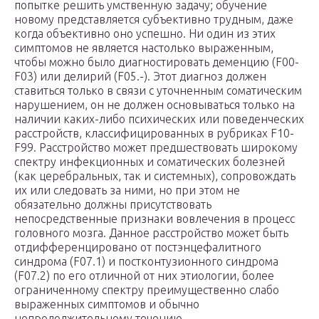
попытке решить умственную задачу; обучение
новому представляется субъективно трудным, даже
когда объективно оно успешно. Ни один из этих
симптомов не является настолько выраженным,
чтобы можно было диагностировать деменцию (F00-
F03) или делирий (F05.-). Этот диагноз должен
ставиться только в связи с уточненным соматическим
нарушением, он не должен основываться только на
наличии каких-либо психических или поведенческих
расстройств, классифицированных в рубриках F10-
F99. Расстройство может предшествовать широкому
спектру инфекционных и соматических болезней
(как церебральных, так и системных), сопровождать
их или следовать за ними, но при этом не
обязательно должны присутствовать
непосредственные признаки вовлечения в процесс
головного мозга. Данное расстройство может быть
отдифференцировано от постэнцефалитного
синдрома (F07.1) и постконтузионного синдрома
(F07.2) по его отличной от них этиологии, более
ограниченному спектру преимущественно слабо
выраженных симптомов и обычно
непродолжительному течению.