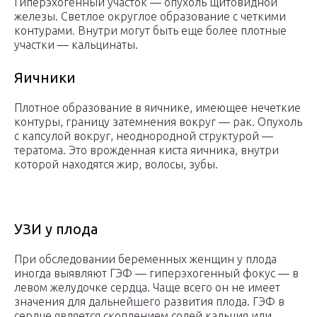
Гиперэхогенный участок — опухоль щитовидной
железы. Светлое округлое образование с четкими
контурами. Внутри могут быть еще более плотные
участки — кальцинаты.
Яичники
Плотное образование в яичнике, имеющее нечеткие
контуры, границу затемнения вокруг — рак. Опухоль
с капсулой вокруг, неоднородной структурой —
тератома. Это врожденная киста яичника, внутри
которой находятся жир, волосы, зубы.
УЗИ у плода
При обследовании беременных женщин у плода
иногда выявляют ГЭФ — гиперэхогенный фокус — в
левом желудочке сердца. Чаще всего он не имеет
значения для дальнейшего развития плода. ГЭФ в
сердце является скоплением солей кальция или