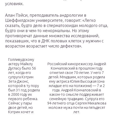
условиях.
Алан Пэйси, преподаватель андрологии в
Шеффилдском университете, говорит: «Легко
сказать, будто дело в сперматозоидах молодого отца,
будто они в чем-то ненормальны. Но этому
противоречат данные множества исследований,
показавших, что в ДНК половых клеток у мужчин с
возрастом возрастает число дефектов».
Голливудскому
актеру Майклу
Российский кинорежиссер Андрей
Дугласу было 56
Кончаловский в прошлом году
лет, когда его
отметил свое 70-летие. У него 7
супруга Кэтрин
детей. Младшим, которых родила
Зета-Джонс,
ему актриса Юлия Высоцкая (она
которой в ту пору
младше его на полжизни) — 7 и 2
был 31 год, родила
года. Андрей Кончаловский в
в 2000 году их
каком-то смысле поддерживает
первого ребенка.
семейную традицию. Супруга его
Сейчас у пары
94-летнего отца Сергея Михалкова
двое детей, но
моложе мужа почти на пятьдесят
Кэтрин хочет и
лет.