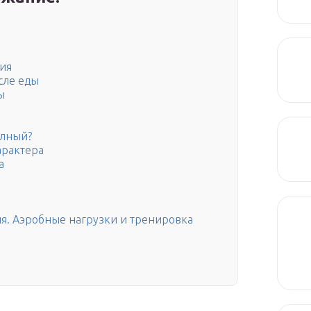
ия
сле еды
ы
олный?
арактера
а
. Аэробные нагрузки и тренировка