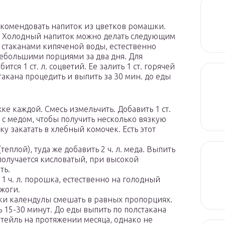
комендовать напиток из цветков ромашки.
. Холодный напиток можно делать следующим
2 стаканами кипяченой воды, естественно
небольшими порциями за два дня. Для
тся 1 ст. л. соцветий. Ее залить 1 ст. горячей
такана процедить и выпить за 30 мин. до еды
е каждой. Смесь измельчить. Добавить 1 ст.
 с медом, чтобы получить несколько вязкую
ку закатать в хлебный комочек. Есть этот
(теплой), туда же добавить 2 ч. л. меда. Выпить
 получается кисловатый, при высокой
ть.
 1 ч. л. порошка, естественно на голодный
зжоги.
чки календулы смешать в равных пропорциях.
ать 15-30 минут. До еды выпить по полстакана
ктейль на протяжении месяца, однако не