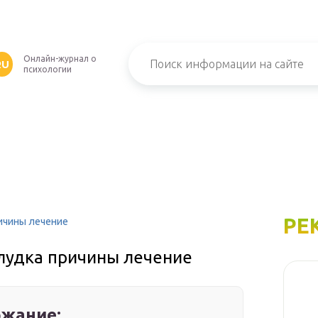
Онлайн-журнал о
RU
психологии
РЕ
ичины лечение
лудка причины лечение
жание: