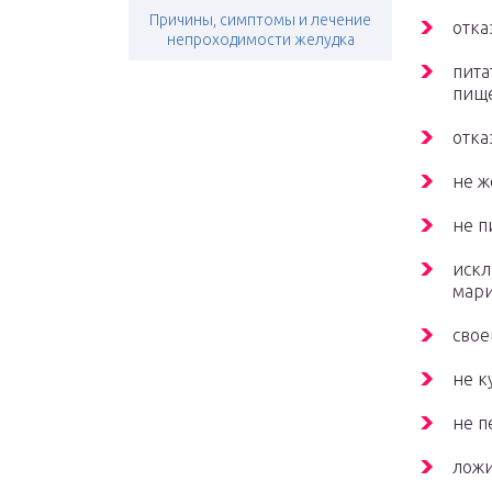
Причины, симптомы и лечение
отка
непроходимости желудка
пита
пищ
отка
не ж
не п
искл
мари
свое
не к
не п
ложи