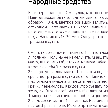
Народные средства
Если переполненный желудок, можно поре
Напиток может быть холодный или теплый
образом: 10 ч. л, цветков ромашки залить 
остывшей. Настаивать 8-10 часов. Выпить 
изготовления горячего напитка нам понадоби
воды. Настаивать 15-20 мин. Одну третью с
три раза в сутки.
Смешать ромашку и пижму по 1 чайной ложк
л. полыни. Полынь не измельчать. Смешать
массу, вылепить таблеточки. Каждую таблет
комочек хлеба 3-4 раза в сутки.
2 ч. л. уксуса яблок залить 1 стаканом воды 
средство три раза в сутки до еды. Напиток
кислотности лучше этот рецепт не применя
Гречку перемолоть. Каждое утро съедать по
желудок. Этот способ также избавляет от и
Травку тысячелистника, зверобоя и цвето
2 ст. л. смеси залить 1 л. кипятка. Настаив
настоя 3 раза в день. Можно принимать ко