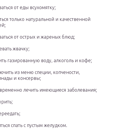
заться от еды всухомятку;
ться только натуральной и качественной
ей;
заться от острых и жареных блюд;
евать жвачку;
ить газированную воду, алкоголь и кофе;
ючить из меню специи, копчености,
нады и консервы;
временно лечить имеющиеся заболевания;
урить;
ереедать;
ться спать с пустым желудком.