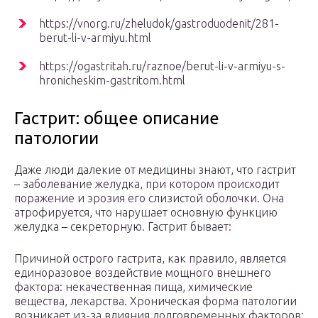
https://vnorg.ru/zheludok/gastroduodenit/281-
berut-li-v-armiyu.html
https://ogastritah.ru/raznoe/berut-li-v-armiyu-s-
hronicheskim-gastritom.html
Гастрит: общее описание
патологии
Даже люди далекие от медицины знают, что гастрит
– заболевание желудка, при котором происходит
поражение и эрозия его слизистой оболочки. Она
атрофируется, что нарушает основную функцию
желудка – секреторную. Гастрит бывает:
Причиной острого гастрита, как правило, является
единоразовое воздействие мощного внешнего
фактора: некачественная пища, химические
вещества, лекарства. Хроническая форма патологии
возникает из-за влияния долговременных факторов: