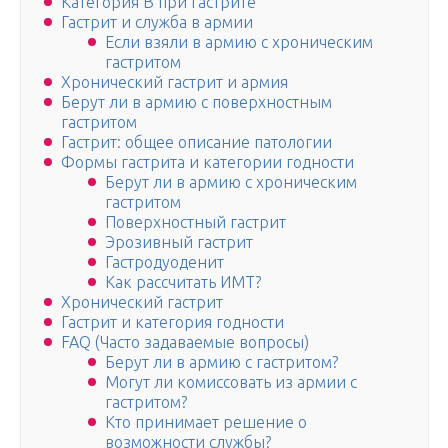
Категория В при гастрите
Гастрит и служба в армии
Если взяли в армию с хроническим
гастритом
Хронический гастрит и армия
Берут ли в армию с поверхностным
гастритом
Гастрит: общее описание патологии
Формы гастрита и категории годности
Берут ли в армию с хроническим
гастритом
Поверхностный гастрит
Эрозивный гастрит
Гастродуоденит
Как рассчитать ИМТ?
Хронический гастрит
Гастрит и категория годности
FAQ (Часто задаваемые вопросы)
Берут ли в армию с гастритом?
Могут ли комиссовать из армии с
гастритом?
Кто принимает решение о
возможности службы?