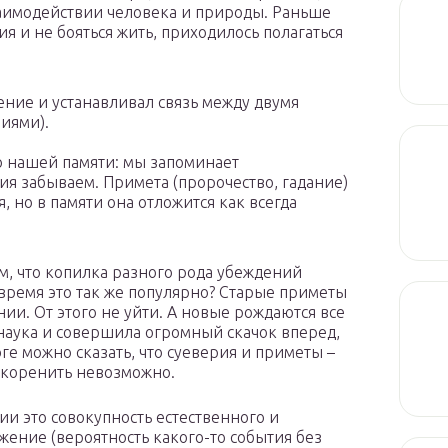
заимодействии человека и природы. Раньше
я и не бояться жить, приходилось полагаться
ение и устанавливал связь между двумя
иями).
ю нашей памяти: мы запоминает
я забываем. Примета (пророчество, гадание)
я, но в памяти она отложится как всегда
м, что копилка разного рода убеждений
время это так же популярно? Старые приметы
и. От этого не уйти. А новые рождаются все
я наука и совершила огромный скачок вперед,
оге можно сказать, что суеверия и приметы –
искоренить невозможно.
ии это совокупность естественного и
жение (вероятность какого-то события без