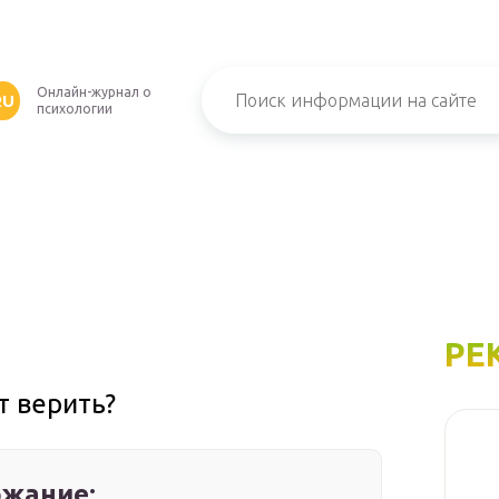
Онлайн-журнал о
RU
психологии
РЕ
т верить?
жание: