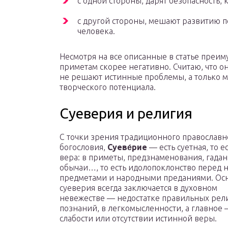
с одной стороны, дарят безопасность, 
с другой стороны, мешают развитию п
человека.
Несмотря на все описанные в статье преим
приметам скорее негативно. Считаю, что о
не решают истинные проблемы, а только 
творческого потенциала.
Суеверия и религия
С точки зрения традиционного православн
богословия,
Суеве́рие
— есть суетная, то е
вера: в приметы, предзнаменования, гадан
обычаи…, то есть идолопоклонство перед
предметами и народными преданиями. Ос
суеверия всегда заключается в духовном
невежестве — недостатке правильных рел
познаний, в легкомысленности, а главное 
слабости или отсутствии истинной веры.