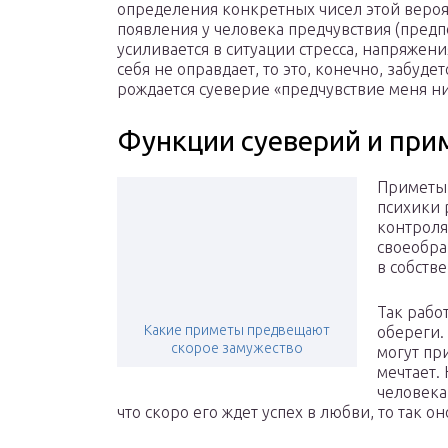
определения конкретных чисел этой вероя
появления у человека предчувствия (пред
усиливается в ситуации стресса, напряжени
себя не оправдает, то это, конечно, забудет
рождается суеверие «предчувствие меня н
Функции суеверий и при
Приметы 
психики 
контроля
своеобра
в собств
Так рабо
Какие приметы предвещают
обереги.
скорое замужество
могут при
мечтает.
человека
что скоро его ждет успех в любви, то так он