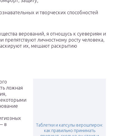
комфорт, защиту;
ознавательных и творческих способностей
ущества верований, я отношусь к суевериям и
ни препятствуют личностному росту человека,
маскируют их, мешают раскрытию
ого
сть ложная
ия,
 некоторыми
нование
игиозных
— в
Таблетки и капсулы верошпирон:
как правильно принимать