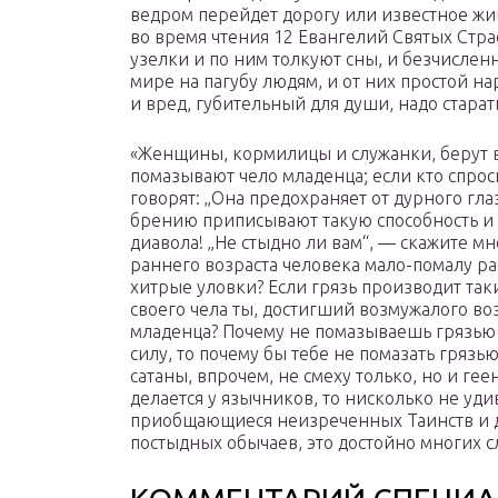
ведром перейдет дорогу или известное жив
во время чтения 12 Евангелий Святых Стра
узелки и по ним толкуют сны, и безчислен
мире на пагубу людям, и от них простой нар
и вред, губительный для души, надо старат
«Женщины, кормилицы и служанки, берут в 
помазывают чело младенца; если кто спросит
говорят: „Она предохраняет от дурного глаз
брению приписывают такую способность и 
диавола! „Не стыдно ли вам“, — скажите мн
раннего возраста человека мало-помалу ра
хитрые уловки? Если грязь производит так
своего чела ты, достигший возмужалого во
младенца? Почему не помазываешь грязью в
силу, то почему бы тебе не помазать гряз
сатаны, впрочем, не смеху только, но и г
делается у язычников, то нисколько не уди
приобщающиеся неизреченных Таинств и 
постыдных обычаев, это достойно многих сле