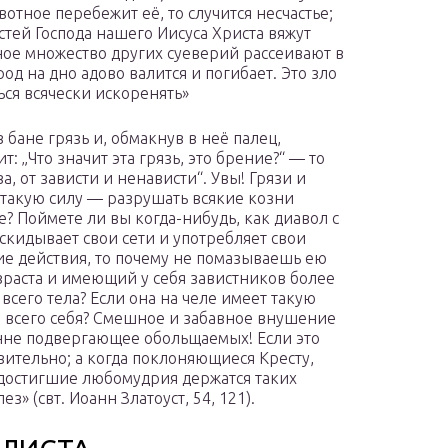
отное перебежит её, то случится несчастье;
стей Господа нашего Иисуса Христа вяжут
ное множество других суеверий рассеивают в
од на дно адово валится и погибает. Это зло
ься всячески искоренять»
бане грязь и, обмакнув в неё палец,
: „Что значит эта грязь, это брение?“ — то
а, от зависти и ненависти“. Увы! Грязи и
такую силу — разрушать всякие козни
е? Поймете ли вы когда-нибудь, как диавол с
скидывает свои сети и употребляет свои
ие действия, то почему не помазываешь ею
зраста и имеющий у себя завистников более
сего тела? Если она на челе имеет такую
ью всего себя? Смешное и забавное внушение
еенне подвергающее обольщаемых! Если это
вительно; а когда поклоняющиеся Кресту,
достигшие любомудрия держатся таких
з» (свт. Иоанн Златоуст, 54, 121).