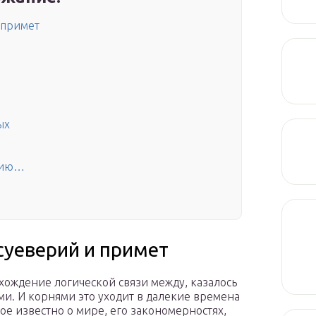
 примет
ых
зию…
суеверий и примет
хождение логической связи между, казалось
и. И корнями это уходит в далекие времена
ое известно о мире, его закономерностях,