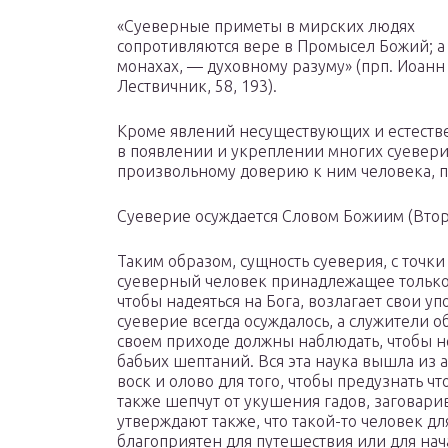
«Суеверные приметы в мирских людях
сопротивляются вере в Промысел Божий; а 
монахах, — духовному разуму» (прп. Иоанн
Лествичник, 58, 193).
Кроме явлений несуществующих и естеств
в появлении и укреплении многих суевери
произвольному доверию к ним человека, п
Суеверие осуждается Словом Божиим (Втор. 
Таким образом, сущность суеверия, с точки
суеверный человек принадлежащее только 
чтобы надеяться на Бога, возлагает свои у
суеверие всегда осуждалось, а служители 
своем приходе должны наблюдать, чтобы н
бабьих шептаний. Вся эта наука вышла из 
воск и олово для того, чтобы предузнать ч
также шепчут от укушения гадов, заговари
утверждают также, что такой-то человек дл
благоприятен для путешествия или для нача