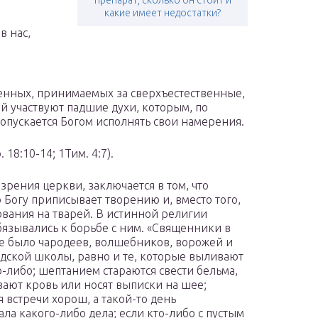
препарат, сколько он стоит и
какие имеет недостатки?
в нас,
енных, принимаемых за сверхъестественные,
й участвуют падшие духи, которым, по
опускается Богом исполнять свои намерения.
18:10-14; 1Тим. 4:7).
 зрения церкви, заключается в том, что
Богу приписывает творению и, вместо того,
пования на тварей. В истинной религии
обязывались к борьбе с ним. «Священники в
е было чародеев, волшебников, ворожей и
адской школы, равно и те, которые выливают
то-либо; шептанием стараются свести бельма,
вают кровь или носят выписки на шее;
я встречи хорош, а такой-то день
ла какого-либо дела; если кто-либо с пустым