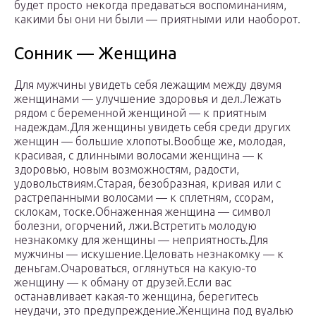
будет просто некогда предаваться воспоминаниям,
какими бы они ни были — приятными или наоборот.
Сонник — Женщина
Для мужчины увидеть себя лежащим между двумя
женщинами — улучшение здоровья и дел.Лежать
рядом с беременной женщиной — к приятным
надеждам.Для женщины увидеть себя среди других
женщин — большие хлопоты.Вообще же, молодая,
красивая, с длинными волосами женщина — к
здоровью, новым возможностям, радости,
удовольствиям.Старая, безобразная, кривая или с
растрепанными волосами — к сплетням, ссорам,
склокам, тоске.Обнаженная женщина — символ
болезни, огорчений, лжи.Встретить молодую
незнакомку для женщины — неприятность.Для
мужчины — искушение.Целовать незнакомку — к
деньгам.Очароваться, оглянуться на какую-то
женщину — к обману от друзей.Если вас
останавливает какая-то женщина, берегитесь
неудачи, это предупреждение.Женщина под вуалью