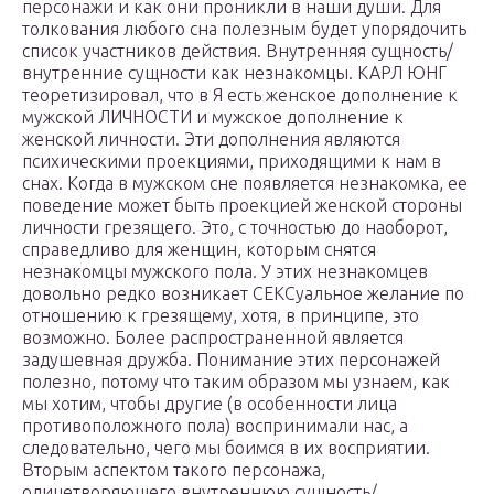
персонажи и как они проникли в наши души. Для
толкования любого сна полезным будет упорядочить
список участников действия. Внутренняя сущность/
внутренние сущности как незнакомцы. КАРЛ ЮНГ
теоретизировал, что в Я есть женское дополнение к
мужской ЛИЧНОСТИ и мужское дополнение к
женской личности. Эти дополнения являются
психическими проекциями, приходящими к нам в
снах. Когда в мужском сне появляется незнакомка, ее
поведение может быть проекцией женской стороны
личности грезящего. Это, с точностью до наоборот,
справедливо для женщин, которым снятся
незнакомцы мужского пола. У этих незнакомцев
довольно редко возникает СЕКСуальное желание по
отношению к грезящему, хотя, в принципе, это
возможно. Более распространенной является
задушевная дружба. Понимание этих персонажей
полезно, потому что таким образом мы узнаем, как
мы хотим, чтобы другие (в особенности лица
противоположного пола) воспринимали нас, а
следовательно, чего мы боимся в их восприятии.
Вторым аспектом такого персонажа,
олицетворяющего внутреннюю сущность/