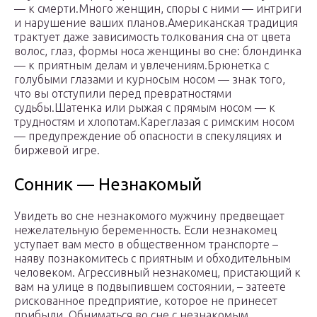
— к смерти.Много женщин, споры с ними — интриги
и нарушение ваших планов.Американская традиция
трактует даже зависимость толкования сна от цвета
волос, глаз, формы носа женщины во сне: блондинка
— к приятным делам и увлечениям.Брюнетка с
голубыми глазами и курносым носом — знак того,
что вы отступили перед превратностями
судьбы.Шатенка или рыжая с прямым носом — к
трудностям и хлопотам.Кареглазая с римским носом
— предупреждение об опасности в спекуляциях и
биржевой игре.
Сонник — Незнакомый
Увидеть во сне незнакомого мужчину предвещает
нежелательную беременность. Если незнакомец
уступает вам место в общественном транспорте –
наяву познакомитесь с приятным и обходительным
человеком. Агрессивный незнакомец, пристающий к
вам на улице в подвыпившем состоянии, – затеете
рискованное предприятие, которое не принесет
прибыли. Обниматься во сне с незнакомым