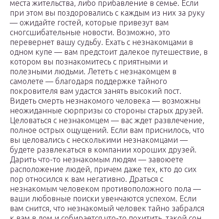
места жительства, либо прибавление в семье. Если
при этом вы поздоровались с каждым из них за руку
— ожидайте гостей, которые привезут вам
сногсшибательные новости. Возможно, это
перевернет вашу судьбу. Ехать с незнакомцами в
одном купе — вам предстоит далекое путешествие, в
котором вы познакомитесь с приятными и
полезными людьми. Лететь с незнакомцем в
самолете — благодаря поддержке тайного
покровителя вам удастся занять высокий пост.
Видеть смерть незнакомого человека — возможны
неожиданные сюрпризы со стороны старых друзей.
Целоваться с незнакомцем — вас ждет развлечение,
полное острых ощущений. Если вам приснилось, что
вы целовались с несколькими незнакомцами —
будете развлекаться в компании хороших друзей.
Дарить что-то незнакомым людям — завоюете
расположение людей, причем даже тех, кто до сих
пор относился к вам негативно. Драться с
незнакомым человеком противоположного пола —
ваши любовные поиски увенчаются успехом. Если
вам снится, что незнакомый человек тайно забрался
к вам в дом и собирается что-то похитить, такой сон