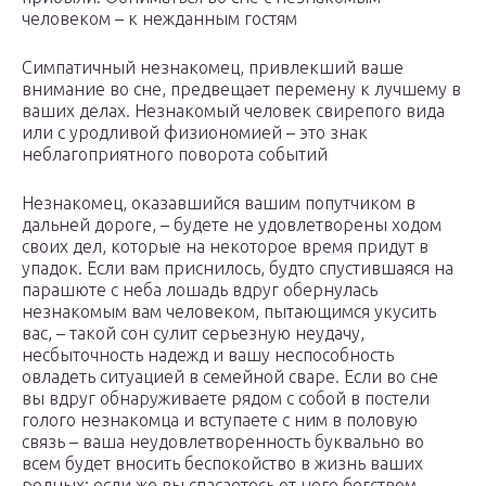
человеком – к нежданным гостям
Симпатичный незнакомец, привлекший ваше
внимание во сне, предвещает перемену к лучшему в
ваших делах. Незнакомый человек свирепого вида
или с уродливой физиономией – это знак
неблагоприятного поворота событий
Незнакомец, оказавшийся вашим попутчиком в
дальней дороге, – будете не удовлетворены ходом
своих дел, которые на некоторое время придут в
упадок. Если вам приснилось, будто спустившаяся на
парашюте с неба лошадь вдруг обернулась
незнакомым вам человеком, пытающимся укусить
вас, – такой сон сулит серьезную неудачу,
несбыточность надежд и вашу неспособность
овладеть ситуацией в семейной сваре. Если во сне
вы вдруг обнаруживаете рядом с собой в постели
голого незнакомца и вступаете с ним в половую
связь – ваша неудовлетворенность буквально во
всем будет вносить беспокойство в жизнь ваших
родных; если же вы спасаетесь от него бегством –