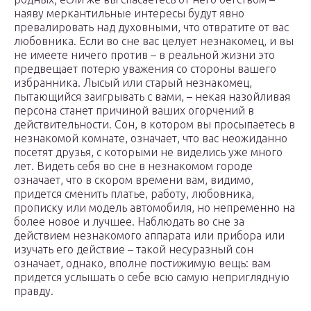
наяву меркантильные интересы будут явно
превалировать над духовными, что отвратите от вас
любовника. Если во сне вас целует незнакомец, и вы
не имеете ничего против – в реальной жизни это
предвещает потерю уважения со стороны вашего
избранника. Лысый или старый незнакомец,
пытающийся заигрывать с вами, – некая назойливая
персона станет причиной ваших огорчений в
действительности. Сон, в котором вы просыпаетесь в
незнакомой комнате, означает, что вас неожиданно
посетят друзья, с которыми не виделись уже много
лет. Видеть себя во сне в незнакомом городе
означает, что в скором времени вам, видимо,
придется сменить платье, работу, любовника,
прописку или модель автомобиля, но непременно на
более новое и лучшее. Наблюдать во сне за
действием незнакомого аппарата или прибора или
изучать его действие – такой несуразный сон
означает, однако, вполне постижимую вещь: вам
придется услышать о себе всю самую неприглядную
правду.