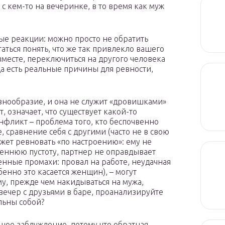
с кем-то на вечеринке, в то время как муж
ные реакции: можно просто не обратить
аться понять, что же так привлекло вашего
 вместе, переключиться на другого человека
да есть реальные причины для ревности,
азнообразие, и она не служит «дровишками»
, означает, что существует какой-то
нфликт – проблема того, кто беспочвенно
, сравнение себя с другими (часто не в свою
ожет ревновать «по настроению»: ему не
реннюю пустоту, партнер не оправдывает
венные промахи: провал на работе, неудачная
енно это касается женщин), – могут
у, прежде чем накидываться на мужа,
ечер с друзьями в баре, проанализируйте
льны собой?
шое заблуждение, потому что обратная