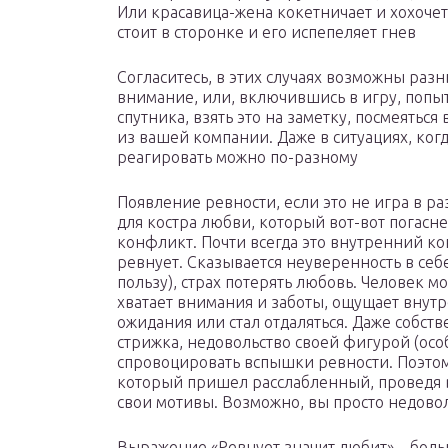
Или красавица-жена кокетничает и хохочет 
стоит в сторонке и его испепеляет гнев
Согласитесь, в этих случаях возможны раз
внимание, или, включившись в игру, попыт
спутника, взять это на заметку, посмеяться
из вашей компании. Даже в ситуациях, ког
реагировать можно по-разному
Появление ревности, если это не игра в р
для костра любви, который вот-вот погаснет
конфликт. Почти всегда это внутренний ко
ревнует. Сказывается неуверенность в себе
пользу), страх потерять любовь. Человек м
хватает внимания и заботы, ощущает внут
ожидания или стал отдаляться. Даже собст
стрижка, недовольство своей фигурой (особ
спровоцировать вспышки ревности. Поэтом
который пришел расслабленный, проведя в
свои мотивы. Возможно, вы просто недово
Выражение «Ревнует значит любит» – боль