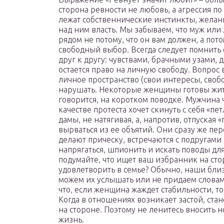
сторона ревности не любовь, а агрессия п
лежат собственнические инстинкты, желан
над ним власть. Мы забываем, что муж ил
рядом не потому, что он вам должен, а пото
свободный выбор. Всегда следует помнить 
друг к другу: чувствами, брачными узами, 
остается право на личную свободу. Вопрос 
личное пространство (свои интересы, своб
нарушать. Некоторые женщины готовы жить
говорится, на коротком поводке. Мужчина ч
качестве протеста хочет скинуть с себя «п
дамы, не натягивая, а, напротив, отпуская 
вырваться из ее объятий. Они сразу же пер
делают прическу, встречаются с подругами 
напрягаться, шпионить и искать поводы для
подумайте, что ищет ваш избранник на сто
удовлетворить в семье? Обычно, наши близ
можем их услышать или не придаем словам
что, если женщина жаждет стабильности, 
Когда в отношениях возникает застой, ста
на стороне. Поэтому не ленитесь вносить 
жизнь.