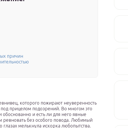
ных причин
зрительностью
 ревнивец, которого пожирают неуверенность
я под прицелом подозрений. Во многом это
ти обоснованно и есть ли для него явные
м ревновать без особого повода. Любимый
о глазах мелькнула искорка любопытства.