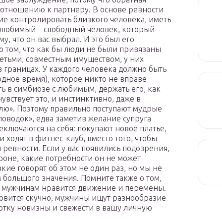
о отношению к партнеру. В основе ревности
ие контролировать близкого человека, иметь
и любимый – свободный человек, который
му, что он вас выбрал. И это был его
о том, что как бы люди не были привязаны
детьми, совместным имуществом, у них
в границах. У каждого человека должно быть
одное время), которое никто не вправе
 в симбиозе с любимым, держать его, как
увствует это, и инстинктивно, даже в
етлю». Поэтому правильно поступают мудрые
«поводок», едва заметив желание супруга
еключаются на себя: покупают новое платье,
и ходят в фитнес-клуб, вместо того, чтобы
 ревности. Если у вас появились подозрения,
роне, какие потребности он не может
кие говорят об этом не один раз, но мы не
 большого значения. Помните также о том,
то мужчинам нравится движение и перемены.
новится скучно, мужчины ищут разнообразие
нотку новизны и свежести в вашу личную