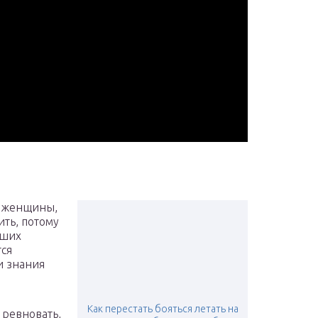
а женщины,
ить, потому
оших
тся
и знания
Как перестать бояться летать на
 ревновать,