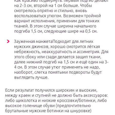
Как красиво подвернуть: первый подгиб делают
на 2-3 см, второй на 1 см больше. Чтобы
смотрелось опрятно и стильно, вновь
воспользоваться утюгом. Возможен тройной
вариант исполнения, применим для тонких
тканей. В этом случае ширина начального
подгиба 1,5 см, следующие шире на 0,5 см.
Зауженная манжетаПодходит для летних
мужских джинсов, хорошо смотрится лёгкая
небрежность, неаккуратность и ассиметрия. Для
этого сбоку или сзади делается защип ткани,
далее нижний подгиб на 1,5 см и ещё один на 3-
4 см. В этом случае утюг применять не надо,
наоборот, слегка помятыми подвороты будут
выглядеть лучше.
Если результат получился широким и высоким,
между краем и ступней не должно быть аксессуаров:
либо щиколотка и низкие кроссовки/ботинки, либо
высокое голенище обуви (предпочтительно
брутальные мужские ботинки на шнуровке)