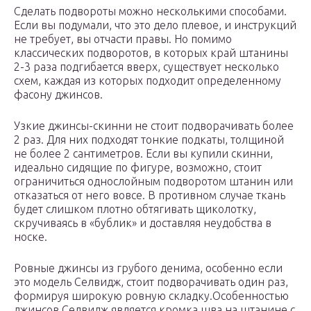
Сделать подвороты можно несколькими способами.
Если вы подумали, что это дело плевое, и инструкций
не требует, вы отчасти правы. Но помимо
классических подворотов, в которых край штанины
2-3 раза подгибается вверх, существует несколько
схем, каждая из которых подходит определенному
фасону джинсов.
Узкие джинсы-скинни не стоит подворачивать более
2 раз. Для них подходят тонкие подкаты, толщиной
не более 2 сантиметров. Если вы купили скинни,
идеально сидящие по фигуре, возможно, стоит
ограничиться однослойным подворотом штанин или
отказаться от него вовсе. В противном случае ткань
будет слишком плотно обтягивать щиколотку,
скручиваясь в «бублик» и доставляя неудобства в
носке.
Ровные джинсы из грубого денима, особенно если
это модель Селвидж, стоит подворачивать один раз,
формируя широкую ровную складку.Особенностью
джинсов Селвидж является кромка шва на штанине с