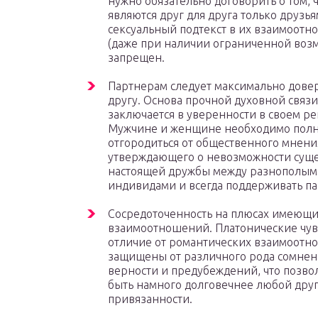
нужно обязательно договорить о том, 
являются друг для друга только друзь
сексуальный подтекст в их взаимоотн
(даже при наличии ограниченной воз
запрещен.
Партнерам следует максимально довер
другу. Основа прочной духовной связи
заключается в уверенности в своем р
Мужчине и женщине необходимо пол
отгородиться от общественного мнени
утверждающего о невозможности сущ
настоящей дружбы между разнополы
индивидами и всегда поддерживать па
Сосредоточенность на плюсах имеющи
взаимоотношений. Платонические чувс
отличие от романтических взаимоот
защищены от различного рода сомнен
верности и предубеждений, что позво
быть намного долговечнее любой дру
привязанности.