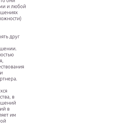
что они
ями и любой
ошениях
можности)
ять друг
ешении.
ностью
я,
ествования
ми
ртнера.
хся
тва, в
ношений
ий в
ляет им
гой