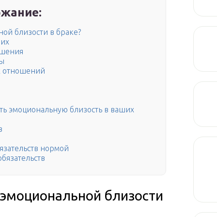
жание:
ной близости в браке?
них
ошения
ды
х отношений
ть эмоциональную близость в ваших
в
о
язательств нормой
обязательств
 эмоциональной близости