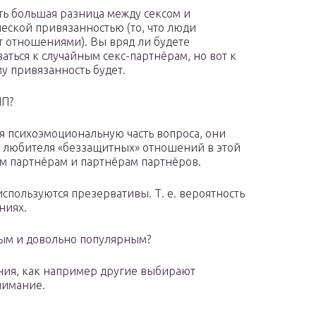
сть большая разница между сексом и
еской привязанностью (то, что люди
 отношениями). Вы вряд ли будете
аться к случайным секс-партнёрам, но вот к
у привязанность будет.
ПП?
я психоэмоциональную часть вопроса, они
го любителя «беззащитных» отношений в этой
им партнёрам и партнёрам партнёров.
спользуются презервативы. Т. е. вероятность
ниях.
вым и довольно популярным?
ия, как например другие выбирают
нимание.