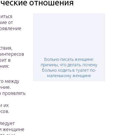
ические отношения
иться
чие от
появление
твия,
 интересов
Больно писать женщине:
оит в
причины, что делать. почему
ния:
больно ходить в туалет по-
маленькому женщине
то между
ение.
 проявлять
и их
сов.
ледует
 и женщине