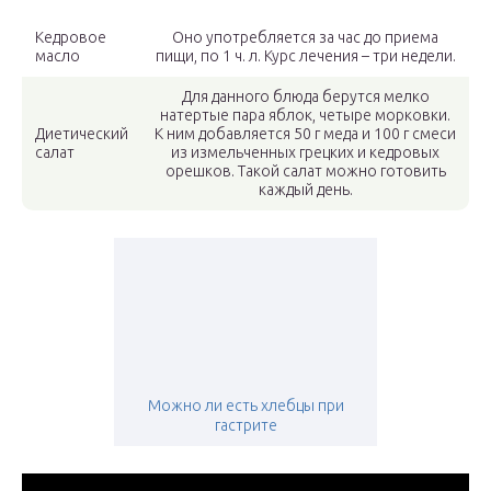
Кедровое
Оно употребляется за час до приема
масло
пищи, по 1 ч. л. Курс лечения – три недели.
Для данного блюда берутся мелко
натертые пара яблок, четыре морковки.
Диетический
К ним добавляется 50 г меда и 100 г смеси
салат
из измельченных грецких и кедровых
орешков. Такой салат можно готовить
каждый день.
Можно ли есть хлебцы при
гастрите