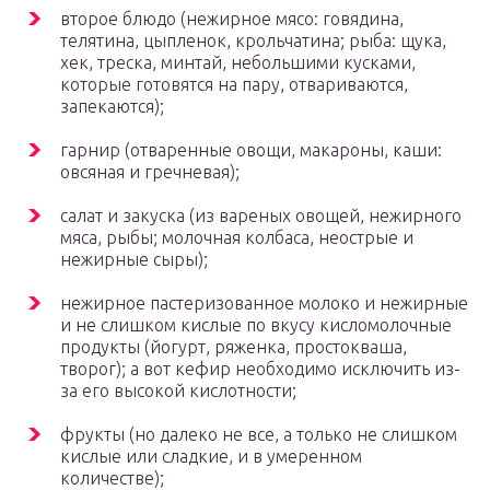
второе блюдо (нежирное мясо: говядина,
телятина, цыпленок, крольчатина; рыба: щука,
хек, треска, минтай, небольшими кусками,
которые готовятся на пару, отвариваются,
запекаются);
гарнир (отваренные овощи, макароны, каши:
овсяная и гречневая);
салат и закуска (из вареных овощей, нежирного
мяса, рыбы; молочная колбаса, неострые и
нежирные сыры);
нежирное пастеризованное молоко и нежирные
и не слишком кислые по вкусу кисломолочные
продукты (йогурт, ряженка, простокваша,
творог); а вот кефир необходимо исключить из-
за его высокой кислотности;
фрукты (но далеко не все, а только не слишком
кислые или сладкие, и в умеренном
количестве);