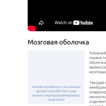
Мозговая оболочка
Головной
слоями т
оболочка
являются
мозговая 
Твердая м
Человеческий мозг: на сколько
мембрана
процентов работает и как
поверхно
можно перепрограммировать
менингеа
свой мозг?
отделяют