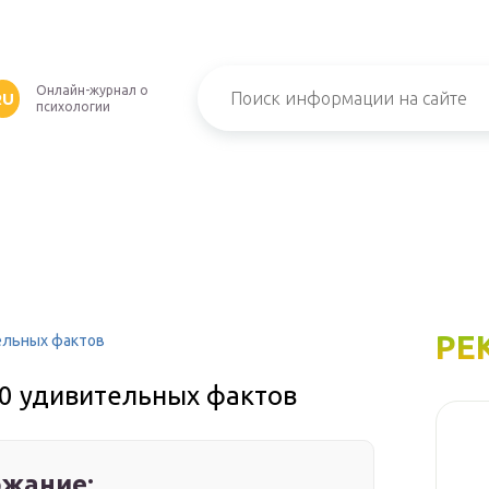
Онлайн-журнал о
RU
психологии
РЕ
тельных фактов
10 удивительных фактов
жание: