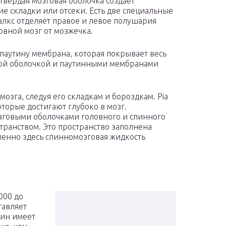
 Твердая мозговая оболочка создает
е складки или отсеки. Есть две специальные
алкс отделяет правое и левое полушария
овной мозг от мозжечка.
 паутину мембрана, которая покрывает весь
вой оболочкой и паутинными мембранами
озга, следуя его складкам и бороздкам. Pia
торые достигают глубоко в мозг.
зговыми оболочками головного и спинного
транством. Это пространство заполнена
енно здесь спинномозговая жидкость
000 до
тавляет
чин имеет