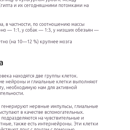
гипта и их сегодняшними потомками на
а, в частности, по соотношению массы
оно — 1:1, у собак — 1:3, у низших обезьян —
тно (на 10—12 %) крупнее мозга
а
овека находятся две группы клеток.
е нейроны и глиальные клетки выполняют
ту, необходимую нам для активной
тельности.
 генерируют нервные импульсы, глиальные
ыступают в качестве вспомогательных.
подразделяются на чувствительные и
ные, также есть интернейроны. Эти клетки
йствуют друг с другом с помощью