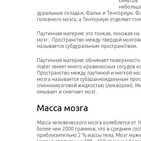
синусов.
небольши
дуральные складки, Фальк и Тенториум. Ф
головного мозга, а Тенториум отделяет гол
Паутинная материя: это тонкая, похожая на
мозг. Пространство между твердой мозго
называется субдуральным пространством.
Паутинная материя: обнимает поверхность м
mater имеет много кровеносных сосудов ко
Пространство между паутиной и мягкой мо
мозга называется субарахноидальным прос
спинномозговой жидкостью (ликвором). Им
омывает и смягчает мозг.
Масса мозга
Масса человеческого мозга колеблется от 1
более чем 2000 граммов, что в среднем сос
приблизительно 2 % массы тела. Мозг муж