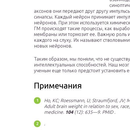
синоптич
аксонов они передают друг другу импульсы
синапсы. Каждый нейрон принимает импульс
нейронов. При этом используется химическ
ГМ происходят такие процессы, как выраб
мембраны или тормозит ее. Важную роль и
каждого на слуху. Их называют стволовым
новых нейронов.
Таким образом, мы поняли, что не существ
интеллектуальных способностей. Наш мозг
ученым еще только предстоит установить 
Примечания
Ho, KC; Roessmann, U; Straumfjord, JV; Mo
Adult brain weight in relation to sex, race
medicine
.
104
(12): 635—9. PMID .
.