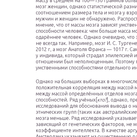
массу в среднем на 100—150 граммов боль
мозг женщин, однако статистической разн
соотношением размера тела и мозга у взр
мужчин и женщин не обнаружено. Распрос
мнение, что от массы мозга зависят умств
способности человека: чем больше масса мо
одарённее человек. Однако очевидно, что 
не всегда так. Например, мозг И. С. Турген
2012 г, а мозг Анатоля Франса — 1017 г. 
у индивида, который страдал эпилепсией 
отношении был неполноценным. Поэтому п
умственными способностями отдельного ин
Однако на больших выборках в многочисл
положительная корреляция между массой м
между массой определённых отделов мозг
способностей. Ряд учёных[
кто?
], однако, п
исследований для обоснования вывода о н
этнических групп (таких как австралийски
мозга меньше. Ряд исследований указывает
зависящий от генетических факторов, не м
коэффициенте интеллекта. В качестве арг
Амстердама указывают на существенную р