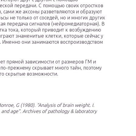
еской передачи. С помощью своих отростков
, сами же аксоны разветвляются и образуют
ы не только от соседей, но и многих других
ая передача сигналов (нейромедиаторная). В
отка тока, который приводит к возбуждению
грают знаменитые клетки, которые сейчас у
и. Именно они занимаются воспроизводством
ует прямой зависимости от размеров ГМ и
 по-прежнему скрывает много тайн, поэтому
его скрытые возможности.
nroe, G (1980). “Analysis of brain weight. I.
, and age”.
Archives of pathology & laboratory