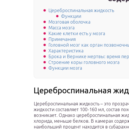
Цереброспинальная жидкость
Функции
Мозговая оболочка
Масса мозга
Какие клетки есть у мозга
Примечания
Головной мозг как орган позвоночн
Характеристика
Брока и Вернике мертвы: время пе
Строение коры головного мозга
Функции мозга
Цереброспинальная жид
Цереброспинальная жидкость – это прозра
жидкости составляет 100-160 мл, состав по
возникает. Однако цереброспинальная жид
хлорида, меньше белков. В камерах содерж
наибольший процент находится в субарахн