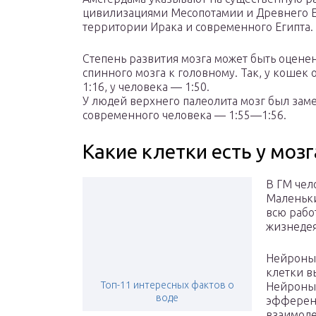
цивилизациями Месопотамии и Древнего Е
территории Ирака и современного Египта.
Степень развития мозга может быть оценен
спинного мозга к головному. Так, у кошек 
1:16, у человека — 1:50.
У людей верхнего палеолита мозг был заме
современного человека — 1:55—1:56.
Какие клетки есть у мозг
В ГМ чел
Маленьки
всю рабо
жизнедея
Нейроны
клетки в
Топ-11 интересных фактов о
Нейроны 
воде
эфферент
взаимоде