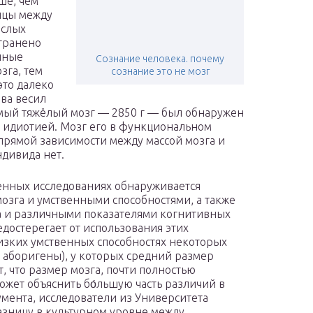
ше, чем
ицы между
ослых
транено
енные
Сознание человека. почему
зга, тем
сознание это не мозг
это далеко
ева весил
Самый тяжёлый мозг — 2850 г — был обнаружен
и идиотией. Мозг его в функциональном
рямой зависимости между массой мозга и
дивида нет.
енных исследованиях обнаруживается
озга и умственными способностями, а также
а и различными показателями когнитивных
редостерегает от использования этих
изких умственных способностях некоторых
е аборигены), у которых средний размер
, что размер мозга, почти полностью
ожет объяснить бо́льшую часть различий в
умента, исследователи из Университета
азницу в культурном уровне между