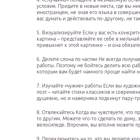
условия. Придите в новые места, где вы ни
иностранцем, не зная его языка в соверше
вас думать и действовать по-другому, не та
5. Визуализируйте Если у вас есть конкрет
картина – представляйте ее себе в мельча
привыкнет к этой картинке – и она обязат
6. Делите слона по частям Не всегда получа
работы. Поэтому не бойтесь делить всю ра
которым вам будет намного проще найти н
7. Изучайте «чужие» работы Если вы худож
поэт – читайте стихи классиков и современ
душевно, но и наверняка подкинут пару-т
8. Отвлекайтесь Когда вы чувствуете, что п
то другим. Можете что-то сделать по дому, 
велосипеде. Впрочем, вы вполне можете пр
9. Переключитесь на то, что вы делаете х