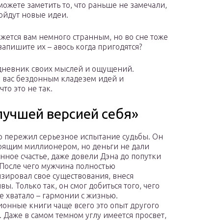
ожете заметить то, что раньше не замечали,
пойдут новые идеи.
ажется вам немного странным, но во сне тоже
апишите их – авось когда пригодятся?
 дневник своих мыслей и ощущений.
ля вас бездонным кладезем идей и
то это не так.
учшей версией себя»
р пережил серьезное испытание судьбы. Он
оящим миллионером, но деньги не дали
нное счастье, даже довели Дэна до попутки
 После чего мужчина полностью
зировал свое существования, внеся
ы. Только так, он смог добиться того, чего
не хватало – гармонии с жизнью.
онные книги чаще всего это опыт другого
. Даже в самом темном углу имеется просвет,