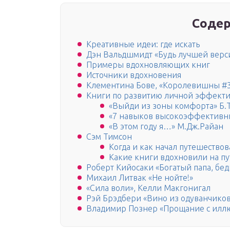
Содер
Креативные идеи: где искать
Дэн Вальдшмидт «Будь лучшей верс
Примеры вдохновляющих книг
Источники вдохновения
Клементина Бове, «Королевишны #
Книги по развитию личной эффект
«Выйди из зоны комфорта» Б.
«7 навыков высокоэффективны
«В этом году я…» М.Дж.Райан
Сэм Тимсон
Когда и как начал путешествов
Какие книги вдохновили на п
Роберт Кийосаки «Богатый папа, бе
Михаил Литвак «Не нойте!»
«Сила воли», Келли Макгонигал
Рэй Брэдбери «Вино из одуванчико
Владимир Познер «Прощание с илл