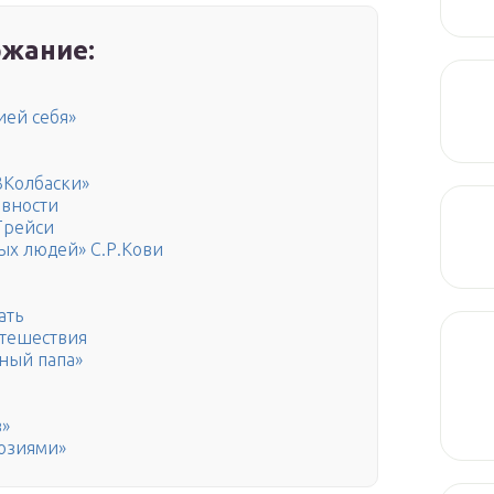
жание:
ией себя»
3Колбаски»
ивности
Трейси
х людей» С.Р.Кови
ать
утешествия
дный папа»
в»
юзиями»