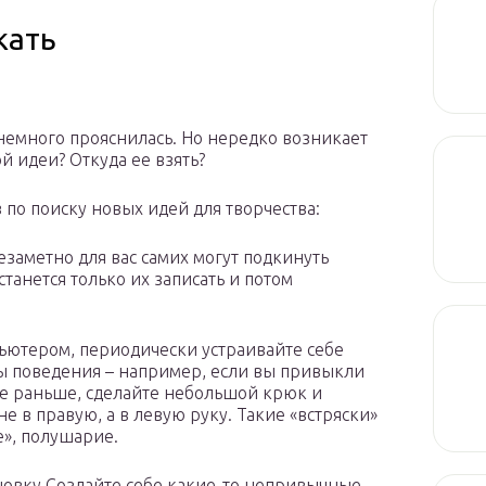
кать
немного прояснилась. Но нередко возникает
ой идеи? Откуда ее взять?
по поиску новых идей для творчества:
езаметно для вас самих могут подкинуть
танется только их записать и потом
мпьютером, периодически устраивайте себе
 поведения – например, если вы привыкли
те раньше, сделайте небольшой крюк и
е в правую, а в левую руку. Такие «встряски»
е», полушарие.
ановку Создайте себе какие-то непривычные