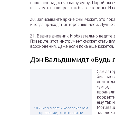
наполнит радостью вашу душу. Порой вы см
взглянуть на вопрос как бы со стороны. И 
20. Записывайте яркие сны Может, это пок
иногда приходят интересные идеи. Лучше з
21. Ведите дневник И обязательно ведите
Поверьте, этот инструмент сможет стать д
вдохновения. Даже если пока еще кажется, ч
Дэн Вальдшмидт «Будь л
Сам авто
был наст
долгожда
суицида.
проанали
корректив
ему так 
Мотиваци
10 книг о мозге и человеческом
человека
организме, от которых не