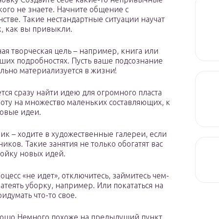
кого не знаете. Начните общение с
нстве. Такие нестандартные ситуации научат
к, как вы привыкли.
ная творческая цель – например, книга или
йших подробностях. Пусть ваше подсознание
ельно материализуется в жизни!
ется сразу найти идею для огромного пласта
боту на множество маленьких составляющих, к
овые идеи.
ник – ходите в художественные галереи, если
ников. Такие занятия не только обогатят вас
ройку новых идей.
роцесс «не идет», отключитесь, займитесь чем-
затеять уборку, например. Или покататься на
идумать что-то свое.
орошо Немного похоже на предыдущий пункт,