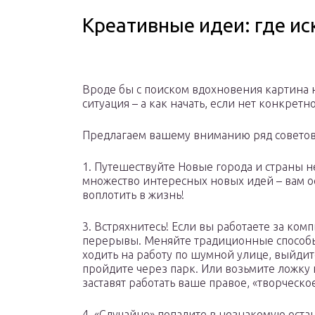
Креативные идеи: где ис
Вроде бы с поиском вдохновения картина 
ситуация – а как начать, если нет конкретн
Предлагаем вашему вниманию ряд советов 
1. Путешествуйте Новые города и страны н
множество интересных новых идей – вам ос
воплотить в жизнь!
3. Встряхнитесь! Если вы работаете за ко
перерывы. Меняйте традиционные способы
ходить на работу по шумной улице, выйди
пройдите через парк. Или возьмите ложку н
заставят работать ваше правое, «творческо
4. «Случайно» попадите в незнакомую ост