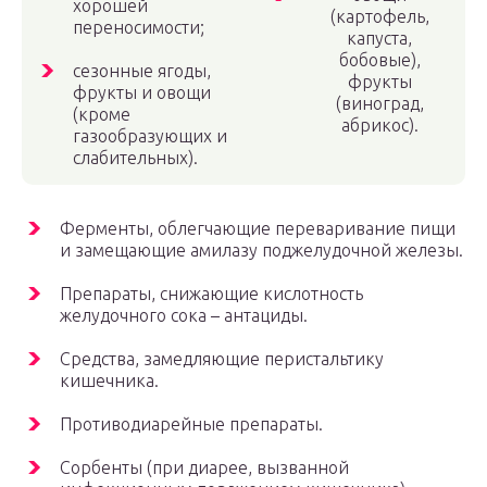
хорошей
(картофель,
переносимости;
капуста,
бобовые),
сезонные ягоды,
фрукты
фрукты и овощи
(виноград,
(кроме
абрикос).
газообразующих и
слабительных).
Ферменты, облегчающие переваривание пищи
и замещающие амилазу поджелудочной железы.
Препараты, снижающие кислотность
желудочного сока – антациды.
Средства, замедляющие перистальтику
кишечника.
Противодиарейные препараты.
Сорбенты (при диарее, вызванной