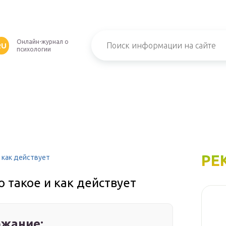
Онлайн-журнал о
RU
психологии
РЕ
и как действует
о такое и как действует
жание: