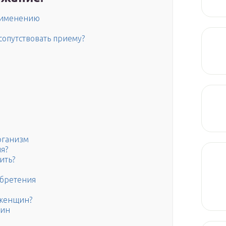
применению
сопутствовать приему?
рганизм
я?
ить?
обретения
 женщин?
чин