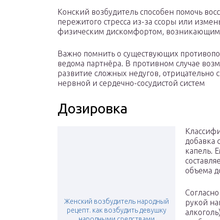
Конский возбудитель способен помочь вос
пережитого стресса из-за ссоры или измен
физическим дискомфортом, возникающим 
Важно помнить о существующих противопок
ведома партнёра. В противном случае во
развитие сложных недугов, отрицательно
нервной и сердечно-сосудистой систем
Дозировка
Классифи
добавка 
капель. 
составля
объема д
Согласно
Женский возбудитель народный
рукой на
рецепт. как возбудить девушку
алкоголь)
народными средствами