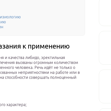
физиологию
нию
ин
азания к применению
я и качества либидо, эректильная
 влечения вызваны огромным количеством
нного человека. Речь идёт не только о
ызванных неприятностями на работе или в
 на способности совершать полноценный
го характера;