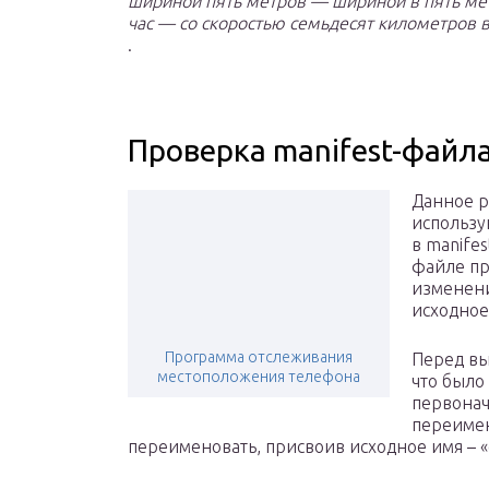
шириной пять метров — шириной в пять мет
час — со скоростью семьдесят километров в
.
Проверка manifest-файл
Данное р
использу
в manife
файле пр
изменени
исходное
Программа отслеживания
Перед вы
местоположения телефона
что было
первонача
переимено
переименовать, присвоив исходное имя – «or