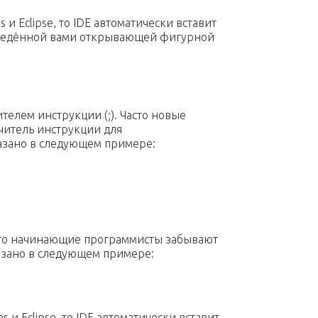
 и Eclipse, то IDE автоматически вставит
ведённой вами открывающей фигурной
телем инструкции (;). Часто новые
читель инструкции для
казано в следующем примере:
сто начинающие программисты забывают
казано в следующем примере:
s и Eclipse, то IDE автоматически вставит