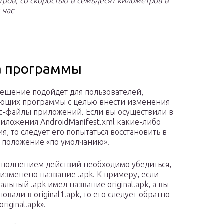
ров, со скоростью в семьдесят километров в
 час
а программы
ешение подойдет для пользователей,
ющих программы с целью внести изменения
st-файлы приложений. Если вы осуществили в
иложения AndroidManifest.xml какие-либо
я, то следует его попытаться восстановить в
 положение «по умолчанию».
полнением действий необходимо убедиться,
 изменено название .apk. К примеру, если
льный .apk имел название original.apk, а вы
вали в original1.apk, то его следует обратно
iginal.apk».