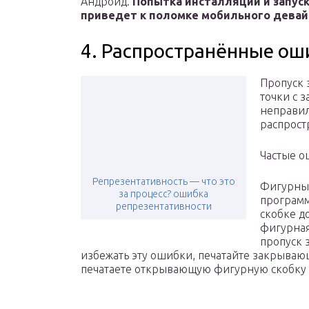
Андроид.
Попытка инсталляции и запус
приведет к поломке мобильного девай
4. Распространённые ош
Пропуск 
точки с з
неправил
распрост
Частые о
Репрезентативность — что это
Фигурные
за процесс? ошибка
програм
репрезентативности
скобке д
фигурная
пропуск 
избежать эту ошибки, печатайте закрываю
печатаете открывающую фигурную скобку 