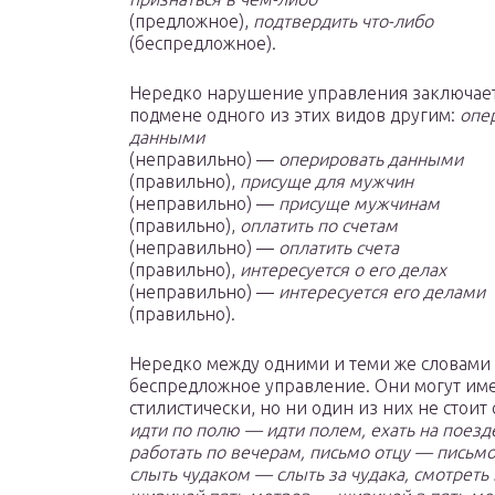
(предложное),
подтвердить что-либо
(беспредложное).
Нередко нарушение управления заключает
подмене одного из этих видов другим:
опе
данными
(неправильно) —
оперировать данными
(правильно),
присуще для мужчин
(неправильно) —
присуще мужчинам
(правильно),
оплатить по счетам
(неправильно) —
оплатить счета
(правильно),
интересуется о его делах
(неправильно) —
интересуется его делами
(правильно).
Нередко между одними и теми же словами 
беспредложное управление. Они могут име
стилистически, но ни один из них не стои
идти по полю — идти полем, ехать на поез
работать по вечерам, письмо отцу — письмо
слыть чудаком — слыть за чудака, смотреть