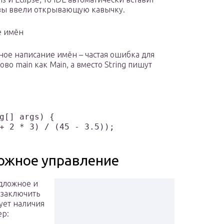
вы ввели открывающую кавычку.
е имён
ьное написание имён – частая ошибка для
о main как Main, а вместо String пишут
g[] args) {

+ 2 * 3) / (45 - 3.5));

ожное управление
дложное и
 заключить
ует наличия
ер: