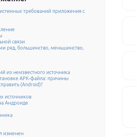
системных требований приложения с
вление
ы
ьной связи
ми ряд, большинство, меньшинство,
й из неизвестного источника
становке APK-файла: причины
править (Android)?
ых источников
на Андроиде
очника
л изменен