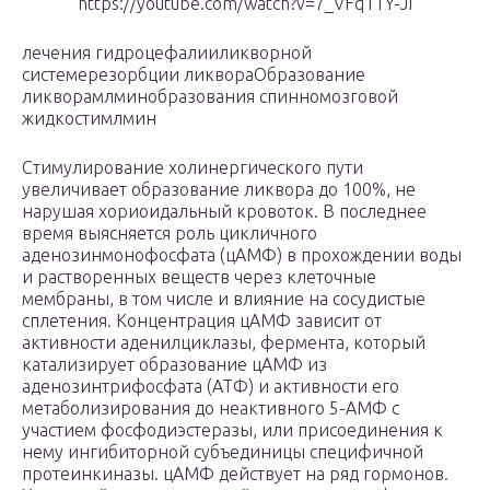
https://youtube.com/watch?v=7_VFq1TY-JI
лечения гидроцефалииликворной
системерезорбции ликвораОбразование
ликворамл
мин
образования спинномозговой
жидкостимл
мин
Стимулирование холинергического пути
увеличивает образование ликвора до 100%, не
нарушая хориоидальный кровоток. В последнее
время выясняется роль цикличного
аденозинмонофосфата (цАМФ) в прохождении воды
и растворенных веществ через клеточные
мембраны, в том числе и влияние на сосудистые
сплетения. Концентрация цАМФ зависит от
активности аденилциклазы, фермента, который
катализирует образование цАМФ из
аденозинтрифосфата (АТФ) и активности его
метаболизирования до неактивного 5-АМФ с
участием фосфодиэстеразы, или присоединения к
нему ингибиторной субъединицы специфичной
протеинкиназы. цАМФ действует на ряд гормонов.