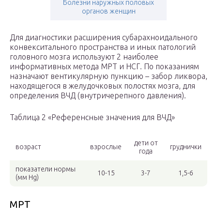
Болезни наружных половых
органов женщин
Для диагностики расширения субарахноидального
конвекситального пространства и иных патологий
головного мозга используют 2 наиболее
информативных метода МРТ и НСГ. По показаниям
назначают вентикулярную пункцию – забор ликвора,
находящегося в желудочковых полостях мозга, для
определения ВЧД (внутричерепного давления).
Таблица 2 «Референсные значения для ВЧД»
дети от
возраст
взрослые
груднички
года
показатели нормы
10-15
3-7
1,5-6
(мм Hg)
МРТ