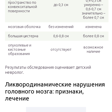
0,4-0,5 см
пространство по
до 0,3 см
умеренно –
конвекситальной
0,6-0,7 см
поверхности
значительно –
более 0,7 см
мозговая оболочка
без изменений
изменена
большая цистерна
0,6-0,8 см
более 0,8 см
опухолевые и
возможное
кистозные
отсутствуют
наличие
образования
Результаты обследования оценивает детский
невролог.
Ликвородинамические нарушения
головного мозга: признаки,
лечение