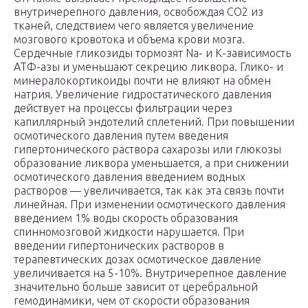
внутричерепного давления, освобождая CO
2
из
тканей, следствием чего является увеличение
мозгового кровотока и объема крови мозга.
Сердечные гликозиды тормозят Na- и К-зависимость
АТФ-азы и уменьшают секрецию ликвора. Глико- и
минералокортикоиды почти не влияют на обмен
натрия. Увеличение гидростатического давления
действует на процессы фильтрации через
капиллярный эндотелий сплетений. При повышении
осмотического давления путем введения
гипертонического раствора сахарозы или глюкозы
образование ликвора уменьшается, а при снижении
осмотического давления введением водных
растворов — увеличивается, так как эта связь почти
линейная. При изменении осмотического давления
введением 1% воды скорость образования
спинномозговой жидкости нарушается. При
введении гипертонических растворов в
терапевтических дозах осмотическое давление
увеличивается на 5-10%. Внутричерепное давление
значительно больше зависит от церебральной
гемодинамики, чем от скорости образования