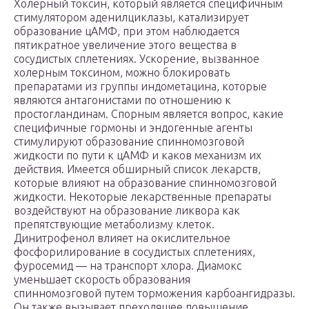
Холерный токсин, который является специфичным
стимулятором аденилциклазы, катализирует
образование цАМФ, при этом наблюдается
пятикратное увеличение этого вещества в
сосудистых сплетениях. Ускорение, вызванное
холерным токсином, можно блокировать
препаратами из группы индометацина, которые
являются антагонистами по отношению к
простогландинам. Спорным является вопрос, какие
специфичные гормоны и эндогенные агенты
стимулируют образование спинномозговой
жидкости по пути к цАМФ и каков механизм их
действия. Имеется обширный список лекарств,
которые влияют на образование спинномозговой
жидкости. Некоторые лекарственные препараты
воздействуют на образование ликвора как
препятствующие метаболизму клеток.
Динитрофенол влияет на окислительное
фосфорилирование в сосудистых сплетениях,
фуросемид — на транспорт хлора. Диамокс
уменьшает скорость образования
спинномозговой путем торможения карбоангидразы.
Он также вызывает преходящее повышение