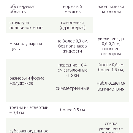
обследуемая
норма в 6
эхо-признаки
область
месяцев
патологии
структура
гомогенная
половинок мозга
(однородная)
увеличена до
не более 0,3 см,
межполушарная
0,6-0,7см,
без признаков
щель
заполнена
жидкости
ликвором
более 0,6 см
передние – 0,4
более 1,6 см,
см затылочные
-1,5 см
размеры и форма
наблюдается
желудочков
симметричные
асимметрия
третий и четвертый
более 0,5 см
– 0,4 см
слегка
увеличено –
субарахноидальное