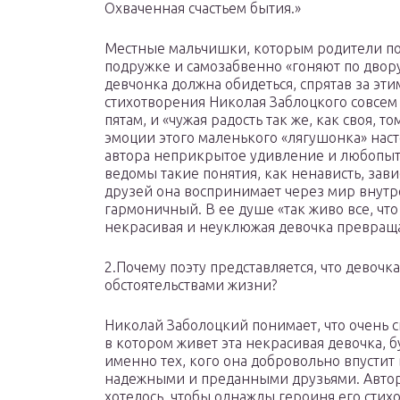
Охваченная счастьем бытия.»
Местные мальчишки, которым родители под
подружке и самозабвенно «гоняют по двору
девчонка должна обидеться, спрятав за эти
стихотворения Николая Заблоцкого совсем 
пятам, и «чужая радость так же, как своя, то
эмоции этого маленького «лягушонка» наст
автора неприкрытое удивление и любопытст
ведомы такие понятия, как ненависть, завис
друзей она воспринимает через мир внут
гармоничный. В ее душе «так живо все, что 
некрасивая и неуклюжая девочка превраща
2.Почему поэту представляется, что девочк
обстоятельствами жизни?
Николай Заболоцкий понимает, что очень 
в котором живет эта некрасивая девочка, 
именно тех, кого она добровольно впустит 
надежными и преданными друзьями. Автор 
хотелось, чтобы однажды героиня его стихо