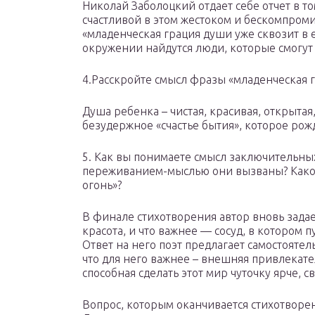
Николай Заболоцкий отдает себе отчет в то
счастливой в этом жестоком и бескомпроми
«младенческая грация души уже сквозит в е
окружении найдутся люди, которые смогут 
4.Расскройте смысл фразы «младенческая 
Душа ребенка – чистая, красивая, открытая
безудержное «счастье бытия», которое рожд
5. Как вы понимаете смысл заключительны
переживанием-мыслью они вызваны? Каков 
огонь»?
В финале стихотворения автор вновь задает
красота, и что важнее — сосуд, в котором 
Ответ на него поэт предлагает самостояте
что для него важнее – внешняя привлекате
способная сделать этот мир чуточку ярче, с
Вопрос, которым оканчивается стихотворен