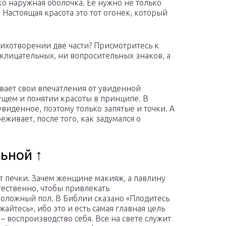
ко наружная оболочка. Ее нужно не только
. Настоящая красота это тот огонек, который
стихотворении две части? Присмотритесь к
склицательных, ни вопросительных знаков, а
вает свои впечатления от увиденной
ущем и понятии красоты в принципе. В
увиденное, поэтому только запятые и точки. А
еживает, после того, как задумался о
ьной ↑
т печки. Зачем женщине макияж, а павлину
стественно, чтобы привлекать
оложный пол. В Библии сказано «Плодитесь
айтесь», ибо это и есть самая главная цель
– воспроизводство себя. Все на свете служит