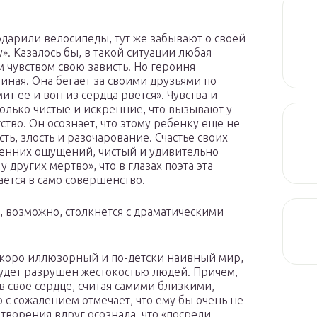
арили велосипеды, тут же забывают о своей
». Казалось бы, в такой ситуации любая
м чувством свою зависть. Но героиня
иная. Она бегает за своими друзьями по
мит ее и вон из сердца рвется». Чувства и
олько чистые и искренние, что вызывают у
во. Он осознает, что этому ребенку еще не
ть, злость и разочарование. Счастье своих
ренних ощущений, чистый и удивительно
у других мертво», что в глазах поэта эта
ется в само совершенство.
а, возможно, столкнется с драматическими
скоро иллюзорный и по-детски наивный мир,
будет разрушен жестокостью людей. Причем,
в свое сердце, считая самими близкими,
с сожалением отмечает, что ему бы очень не
творения вдруг осознала, что «посреди