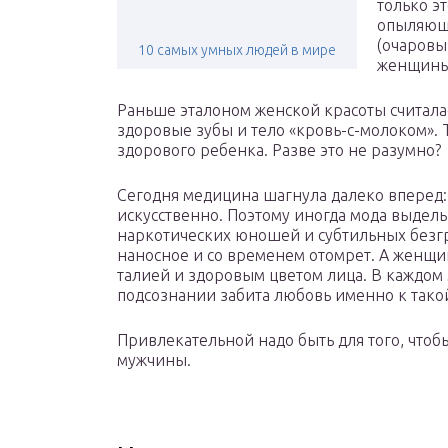
только э
опыляющи
(очаровыв
10 самых умных людей в мире
женщины 
Раньше эталоном женской красоты считалас
здоровые зубы и тело «кровь-с-молоком». Т
здорового ребенка. Разве это не разумно?
Сегодня медицина шагнула далеко вперед
искусственно. Поэтому иногда мода выдел
наркотических юношей и субтильных безгр
наносное и со временем отомрет. А женщи
талией и здоровым цветом лица. В каждом 
подсознании забита любовь именно к тако
Привлекательной надо быть для того, чтоб
мужчины.