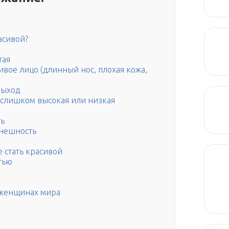
асивой?
тая
сивое лицо (длинный нос, плохая кожа,
выход
 слишком высокая или низкая
ть
внешность
 стать красивой
тью
 женщинах мира