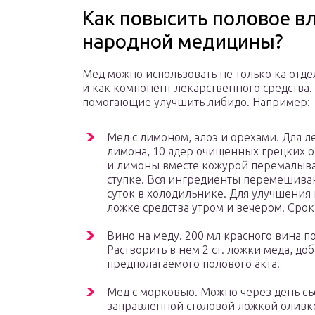
Как повысить половое в
народной медицины?
Мед можно использовать не только ка отд
и как компонент лекарственного средства.
помогающие улучшить либидо. Например:
Мед с лимоном, алоэ и орехами. Для ле
лимона, 10 ядер очищенных грецких ор
и лимоны вместе кожурой перемалываю
ступке. Вся ингредиенты перемешиваю
суток в холодильнике. Для улучшения 
ложке средства утром и вечером. Срок
Вино на меду. 200 мл красного вина п
Растворить в нем 2 ст. ложки меда, до
предполагаемого полового акта.
Мед с морковью. Можно через день съ
заправленной столовой ложкой оливков