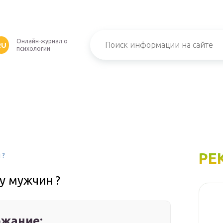
Онлайн-журнал о
RU
психологии
РЕ
 ?
у мужчин ?
жание: