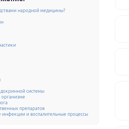
едствами народной медицины?
ин
настики
н
ндокринной системы
в организме
лога
твенных препаратов
е инфекции и воспалительные процессы