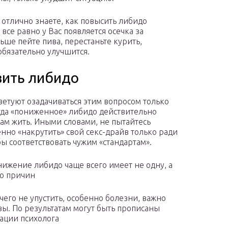
отлично знаете, как повысить либидо
се равно у Вас появляется осечка за
ьше пейте пива, перестаньте курить,
обязательно улучшится.
вить либидо
ветуют озадачиваться этим вопросом только
огда «пониженное» либидо действительно
ам жить. Иными словами, не пытайтесь
енно «накрутить» свой секс-драйв только ради
бы соответствовать чужим «стандартам».
нижение либидо чаще всего имеет не одну, а
о причин
чего не упустить, особенно болезни, важно
зы. По результатам могут быть прописаны
тации психолога