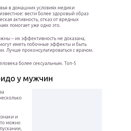
овья в домашних условиях медики
вестное: вести более здоровый образ
ская активность, отказ от вредных
чаях помогает уже одно это.
ожны – их эффективность не доказана,
 могут иметь побочные эффекты и быть
. Лучше проконсультироваться с врачом.
ловека более сексуальным. Топ-5
идо у мужчин
ва
несколько
изнаки и
 то можно
пускании,