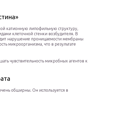
стина»
бой катионную липофильную структуру,
идами клеточной стенки возбудителя. В
ходит нарушение проницаемости мембраны
сть микроорганизма, что в результате
шать чувствительность микробных агентов к
рата
чень обширны. Он используется в