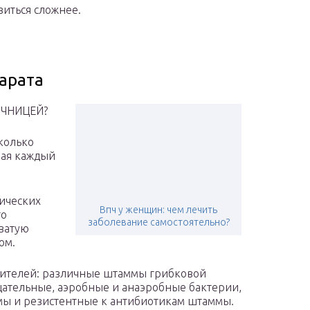
иться сложнее.
арата
ОЧНИЦЕЙ?
сколько
мая каждый
тических
Впч у женщин: чем лечить
го
заболевание самостоятельно?
ватую
ом.
дителей: различные штаммы грибковой
ательные, аэробные и анаэробные бактерии,
ы и резистентные к антибиотикам штаммы.