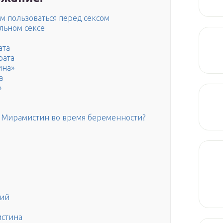
 пользоваться перед сексом
льном сексе
ата
рата
ина»
а
»
ь Мирамистин во время беременности?
ций
стина