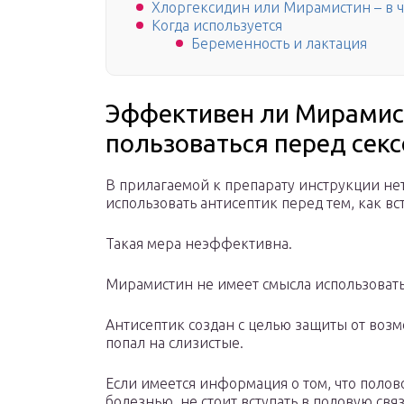
Хлоргексидин или Мирамистин – в ч
Когда используется
Беременность и лактация
Эффективен ли Мирамист
пользоваться перед сек
В прилагаемой к препарату инструкции нет
использовать антисептик перед тем, как в
Такая мера неэффективна.
Мирамистин не имеет смысла использовать 
Антисептик создан с целью защиты от воз
попал на слизистые.
Если имеется информация о том, что поло
болезнью, не стоит вступать в половую связ