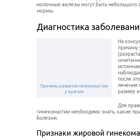
молочные железы могут быть небольшого о
нормы.
Диагностика заболевани
На консу
причину 
(разраст
сочетанн
истинная
наблюдаю
после эт
лечения 
Причины развития гинекомастии
размер и
у мужчин
Для пра
гинекомастии необходимо знать, какие пр
болезни.
Признаки жировой гинекома