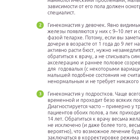
маммологическими проблемами, мал
зависимости от его пола должен осмот
специалист.
Гинекомастия у девочек. Явно видим
железы появляются у них с 9–10 лет и 
фазой телархе. Потому, если вы замети
дочери в возрасте от 1 года до 9 лет н
активно расти бюст, нужно незамедли
обратиться к врачу, а не списывать си
акселерацию и раннее половое созрев
для годовалых (с некоторыми вариац
малышей подобное состояния не счита
ненормальным и не требует никакого 
Гинекомастия у подростков. Чаще всег
временной и проходит безо всяких по
Диагностируется часто – примерно у т
пациентов обоих полов, а пик приходи
14 лет. Обратиться к врачу весьма жел
не исключено (и даже более того, весь
вероятно), что возможное лечение буд
заключаться в корректировке режима 