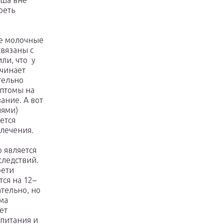
ыша вне
реть
ые молочные
связаны с
ли, что у
ачинает
тельно
мптомы на
ание. А вот
иями)
ется
лечения.
о является
следствий.
рети
тся на 12–
ательно, но
ма
ет
питания и