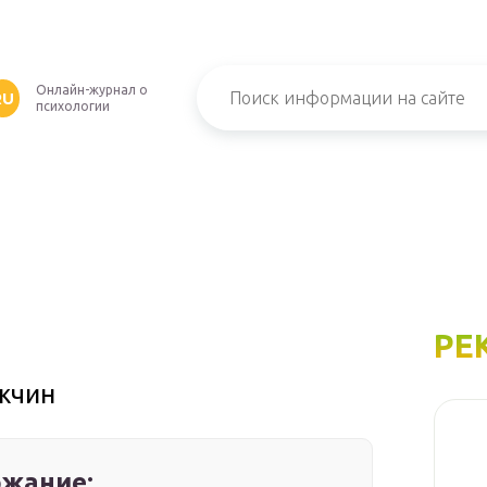
Онлайн-журнал о
RU
психологии
РЕ
жчин
жание: