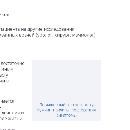
иков.
пациента на другие исследования,
ванных врачей (уролог, хирург, маммолог).
 достаточно
и иным
асту
ми в
чается
Повышенный тестостерон у
я
мужчин: причины, последствия,
 лечения и
симптомы
деле жизни.