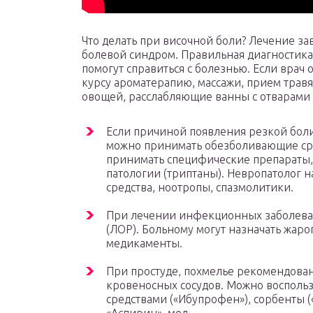
Что делать при височной боли? Лечение з
болевой синдром. Правильная диагностик
помогут справиться с болезнью. Если врач
курсу ароматерапию, массажи, прием трав
овощей, расслабляющие ванны с отварами
Если причиной появления резкой боли 
можно принимать обезболивающие сред
принимать специфические препараты,
патологии (триптаны). Невропатолог н
средства, ноотропы, спазмолитики.
При лечении инфекционных заболева
(ЛОР). Больному могут назначать жа
медикаменты.
При простуде, похмелье рекомендова
кровеносных сосудов. Можно восполь
средствами («Ибупрофен»), сорбенты (