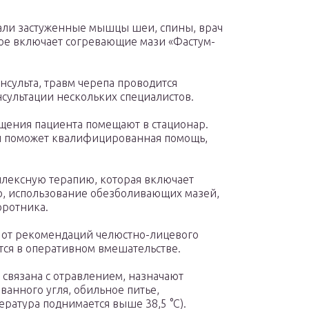
али застуженные мышцы шеи, спины, врач
ое включает согревающие мази «Фастум-
нсульта, травм черепа проводится
нсультации нескольких специалистов.
ения пациента помещают в стационар.
ни поможет квалифицированная помощь,
лексную терапию, которая включает
, использование обезболивающих мазей,
оротника.
т от рекомендаций челюстно-лицевого
тся в оперативном вмешательстве.
 связана с отравлением, назначают
анного угля, обильное питье,
ратура поднимается выше 38,5 °C).