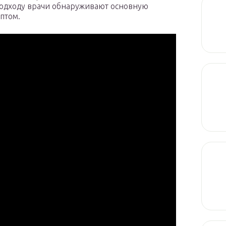
 подходу врачи обнаруживают основную
птом.