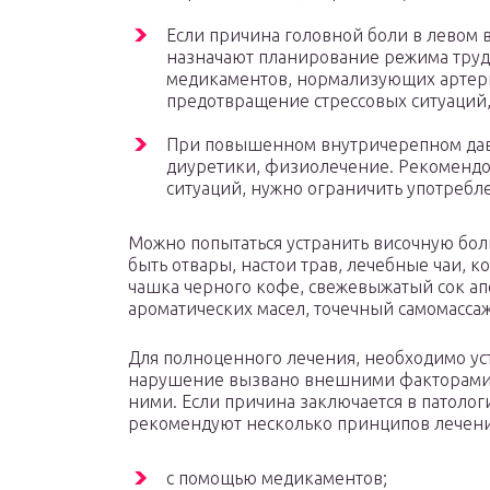
Если причина головной боли в левом 
назначают планирование режима труда
медикаментов, нормализующих артери
предотвращение стрессовых ситуаций,
При повышенном внутричерепном дав
диуретики, физиолечение. Рекомендо
ситуаций, нужно ограничить употребл
Можно попытаться устранить височную бол
быть отвары, настои трав, лечебные чаи, 
чашка черного кофе, свежевыжатый сок ап
ароматических масел, точечный самомассаж
Для полноценного лечения, необходимо ус
нарушение вызвано внешними факторами, 
ними. Если причина заключается в патоло
рекомендуют несколько принципов лечени
с помощью медикаментов;