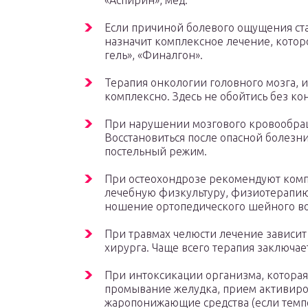
«Аспирин», мед.
Если причиной болевого ощущения ст
назначит комплексное лечение, котор
гель», «Финалгон».
Терапия онкологии головного мозга, и
комплексно. Здесь не обойтись без ко
При нарушении мозгового кровообращ
Восстановиться после опасной болез
постельный режим.
При остеохондрозе рекомендуют комп
лечебную физкультуру, физиотерапию
ношение ортопедического шейного в
При травмах челюсти лечение зависи
хирурга. Чаще всего терапия заключае
При интоксикации организма, которая
промывание желудка, прием активиров
жаропонижающие средства (если темпе