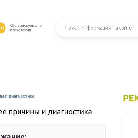
Онлайн-журнал о
RU
психологии
РЕ
ны и диагностика
 ее причины и диагностика
жание: