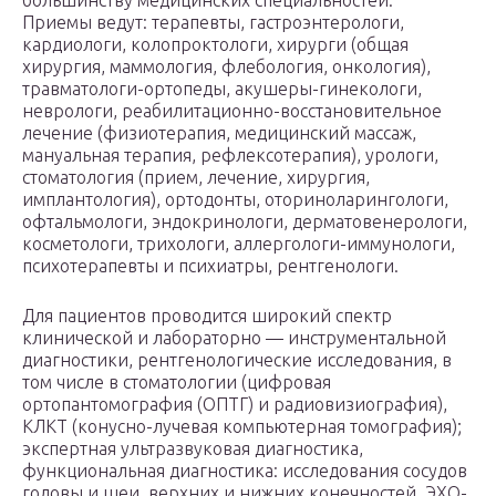
большинству медицинских специальностей.
Приемы ведут: терапевты, гастроэнтерологи,
кардиологи, колопроктологи, хирурги (общая
хирургия, маммология, флебология, онкология),
травматологи-ортопеды, акушеры-гинекологи,
неврологи, реабилитационно-восстановительное
лечение (физиотерапия, медицинский массаж,
мануальная терапия, рефлексотерапия), урологи,
стоматология (прием, лечение, хирургия,
имплантология), ортодонты, оториноларингологи,
офтальмологи, эндокринологи, дерматовенерологи,
косметологи, трихологи, аллергологи-иммунологи,
психотерапевты и психиатры, рентгенологи.
Для пациентов проводится широкий спектр
клинической и лабораторно — инструментальной
диагностики, рентгенологические исследования, в
том числе в стоматологии (цифровая
ортопантомография (ОПТГ) и радиовизиография),
КЛКТ (конусно-лучевая компьютерная томография);
экспертная ультразвуковая диагностика,
функциональная диагностика: исследования сосудов
головы и шеи, верхних и нижних конечностей, ЭХО-