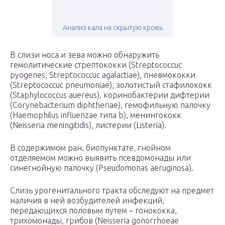
Анализ кала на скрытую кровь
В слизи носа и зева можно обнаружить
гемолитические стрептококки (Streptococcuc
pyogenes, Streptococcuc agalactiae), пневмококки
(Streptococcuc pneumoniae), золотистый стафилококк
(Staphylococcus auereus), коринобактерии дифтерии
(Corynebacterium diphtheriae), гемофильную палочку
(Haemophilus influenzae типа b), менингококк
(Neisseria meningitidis), листерии (Listeria).
В содержимом ран, биопунктате, гнойном
отделяемом можно выявить псевдомонады или
синегнойную палочку (Pseudomonas aeruginosa).
Слизь урогенитального тракта обследуют на предмет
наличия в ней возбудителей инфекций,
передающихся половым путем – гонококка,
трихомонады, грибов (Neisseria gonorrhoeae