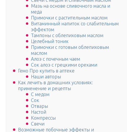
Свечи с медом и сливочным маслом
Мазь на основе сливочного масла и
меда
Примочки с растительным маслом
Витаминный напиток со слабительным
эффектом
Тампоны с облепиховым маслом
Целебный тоник
Примочки с готовым облепиховым
маслом
Алоэ с почечным чаем
Сок алоэ с грецкими орехами
Гемо Про купить в аптеке
Наши авторы
Как лечить в домашних условиях:
применение и рецепты
С медом
Сок
Отвары
Настой
Компрессы
Свечи
Возможные побочные эффекты и